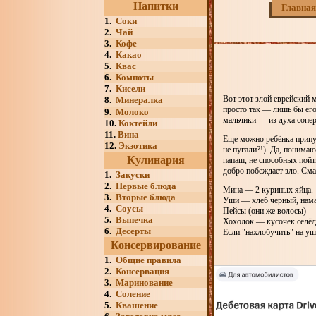
Напитки
Главная
1.
Соки
2.
Чай
3.
Кофе
4.
Какао
5.
Квас
6.
Компоты
7.
Кисели
Вот этот злой еврейский 
8.
Минералка
просто так — лишь бы его
9.
Молоко
мальчики — из духа соперн
10.
Коктейли
11.
Вина
Еще можно ребёнка припугн
12.
Экзотика
не пугали?!). Да, понимаю
Кулинария
папаш, не способных пойт
добро побеждает зло. Сма
1.
Закуски
2.
Первые блюда
Мина — 2 куриных яйца.
3.
Вторые блюда
Уши — хлеб черный, нам
4.
Соусы
Пейсы (они же волосы) —
5.
Выпечка
Хохолок — кусочек селёдк
6.
Десерты
Если "нахлобучить" на уш
Консервирование
1.
Общие правила
2.
Консервация
3.
Маринование
4.
Соление
5.
Квашение