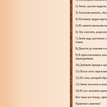
2) Затем, сделать надрезы
3) Апельсин вымыть, обсу
4) Половину цедры нареза
5) Из мякоти апельсина в
6) Лук очистить, разрезат
7) Затем надо растопить 
соком.
8) Довести до кипения и 
9) В приготовленную масс
переворачивая.
10) Добавить бренди к кре
11) После этого переложи
12) Из сока, который обр
13) Затем посолить и поп
14) В соус положить креве
Вот такое вот блюдо, при
Приятного аппетита!