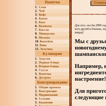
Напитки
Главная
1.
Соки
2.
Чай
3.
Кофе
4.
Какао
5.
Квас
Для того, что бы 2009 го
6.
Компоты
всех друзей и близких, п
7.
Кисели
вперед!
8.
Минералка
9.
Молоко
Мы с друзь
10.
Коктейли
11.
Вина
новогоднему
12.
Экзотика
шампанского
Кулинария
1.
Закуски
2.
Первые блюда
Например, к
3.
Вторые блюда
4.
Соусы
ингредиенто
5.
Выпечка
6.
Десерты
настроение!
Консервирование
1.
Общие правила
Для пригото
2.
Консервация
3.
Маринование
следующие 
4.
Соление
5.
Квашение