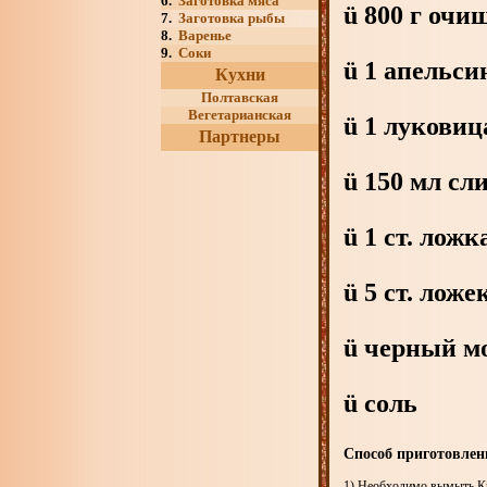
6.
Заготовка мяса
ü 800 г оч
7.
Заготовка рыбы
8.
Варенье
9.
Соки
ü 1 апельси
Кухни
Полтавская
Вегетарианская
ü 1 луковиц
Партнеры
ü 150 мл сл
ü 1 ст. лож
ü 5 ст. ложе
ü черный м
ü соль
Способ приготовлен
1) Необходимо вымыть К