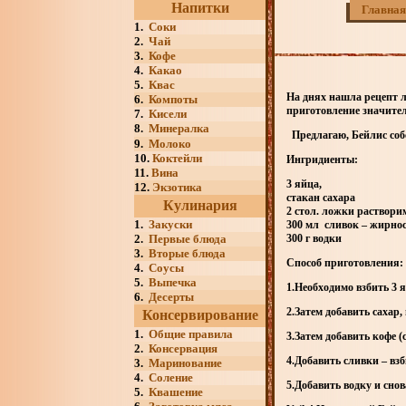
Напитки
Главная
1.
Соки
2.
Чай
3.
Кофе
4.
Какао
5.
Квас
На днях нашла рецепт л
6.
Компоты
приготовление значител
7.
Кисели
8.
Минералка
Предлагаю, Бейлис собс
9.
Молоко
10.
Коктейли
Ингридиенты:
11.
Вина
3 яйца,
12.
Экзотика
стакан сахара
Кулинария
2 стол. ложки раствори
1.
Закуски
300 мл сливок
– жирно
2.
Первые блюда
300 г водки
3.
Вторые блюда
Способ приготовления:
4.
Соусы
5.
Выпечка
1.Необходимо взбить 3 я
6.
Десерты
2.Затем добавить сахар, 
Консервирование
1.
Общие правила
3.Затем добавить кофе (
2.
Консервация
4.Добавить сливки
– взб
3.
Маринование
4.
Соление
5.Добавить водку и снов
5.
Квашение