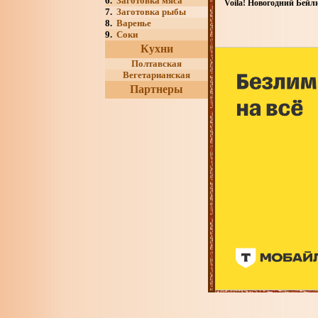
6.
Заготовка мяса
Voila! Новогодний Бейл
7.
Заготовка рыбы
8.
Варенье
9.
Соки
Кухни
Полтавская
Вегетарианская
Партнеры