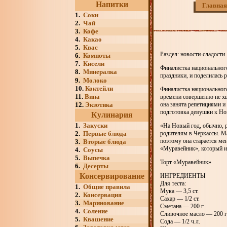
Напитки
Главная
1.
Соки
2.
Чай
3.
Кофе
4.
Какао
5.
Квас
Раздел: новости-сладости
6.
Компоты
7.
Кисели
Финалистка национального
8.
Минералка
праздники, и поделилась
9.
Молоко
10.
Коктейли
Финалистка национального
11.
Вина
времени совершенно не хв
12.
Экзотика
она занята репетициями и
подготовка девушки к Нов
Кулинария
1.
Закуски
«На Новый год, обычно, 
2.
Первые блюда
родителям в Черкассы. Ма
поэтому она старается мен
3.
Вторые блюда
«Муравейник», который и
4.
Соусы
5.
Выпечка
Торт «Муравейник»
6.
Десерты
Консервирование
ИНГРЕДИЕНТЫ
Для теста:
1.
Общие правила
Мука — 3,5 ст.
2.
Консервация
Сахар — 1/2 ст.
3.
Маринование
Сметана — 200 г
4.
Соление
Сливочное масло — 200 г
5.
Квашение
Сода — 1/2 ч.л.