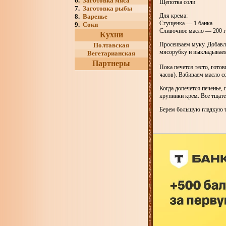
6.
Заготовка мяса
Щепотка соли
7.
Заготовка рыбы
Для крема:
8.
Варенье
Сгущенка — 1 банка
9.
Соки
Сливочное масло — 200 г
Кухни
Просеиваем муку. Добавля
Полтавская
мясорубку и выкладываем 
Вегетарианская
Партнеры
Пока печется тесто, гото
часов). Взбиваем масло с
Когда допечется печенье,
крупинки крем. Все тщат
Берем большую гладкую та