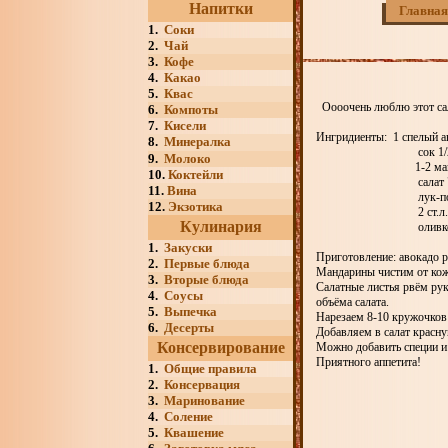
Напитки
Главная
1.
Соки
2.
Чай
3.
Кофе
4.
Какао
5.
Квас
Оооочень люблю этот сала
6.
Компоты
7.
Кисели
Ингридиенты: 1 спелый а
8.
Минералка
сок 1/2 ли
9.
Молоко
1-2 мандар
10.
Коктейли
салат "Айс
11.
Вина
лук-пор
12.
Экзотика
2 ст.л. ложки 
Кулинария
оливковое 
1.
Закуски
Приготовление: авокадо 
2.
Первые блюда
Мандарины чистим от кож
3.
Вторые блюда
Салатные листья рвём рук
4.
Соусы
объёма салата.
5.
Выпечка
Нарезаем 8-10 кружочков 
6.
Десерты
Добавляем в салат красн
Консервирование
Можно добавить специи и
Приятного аппетита!
1.
Общие правила
2.
Консервация
3.
Маринование
4.
Соление
5.
Квашение