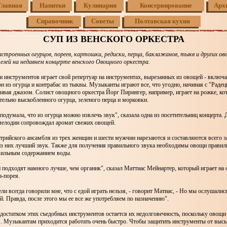
Главная
Напитки
Кулинария
Консервирование
Арх
Справочник
Советы
Полтавская кухня
СУП ИЗ ВЕНСКОГО ОРКЕСТРА
астроенных огурцов, пореев, картошки, редиски, перца, баклажанов, тыкв и других о
елей на недавнем концерте венского Овощного оркестра.
и инструментов играет свой репертуар на инструментах, вырезанных из овощей - включа
н из огурца и контрабас из тыквы. Музыканты играют все, что угодно, начиная с "Раде
ивая джазом. Солист овощного оркестра Йорг Пирингер, например, играет на рожке, ко
тельно выскобленного огурца, зеленого перца и морковки.
 подумала, что из огурца можно извлечь звук", сказала одна из посетительниц концерта.
 мелодии сопровождал аромат свежих овощей.
рийского ансамбля из трех женщин и шести мужчин нарезаются и составляются всего за
из них лучший звук. Также для получения правильного звука необходимы овощи правил
авильным содержанием воды.
одходят намного лучше, чем органик", сказал Маттиас Мейнартер, который играет на 
а-порея.
ели всегда говорили мне, что с едой играть нельзя, - говорит Матиас, - Но мы ослушались
ой. Правда, после этого мы ее все же употребляем по назначению".
остатком этих съедобных инструментов остается их недолговечность, поскольку овощи 
. Музыкантам приходится работать очень быстро. Чтобы защитить инструменты от выс