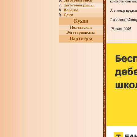
6.
Заготовка мяса
концерта, они н
7.
Заготовка рыбы
8.
Варенье
А в конце предс
9.
Соки
7 и 9 июля Овощн
Кухни
Полтавская
19 июня 2004
Вегетарианская
Партнеры