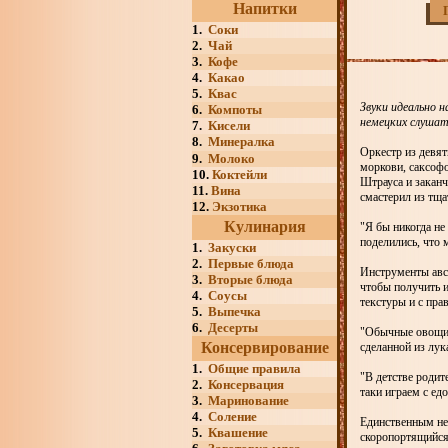
Напитки
1.
Соки
2.
Чай
3.
Кофе
4.
Какао
5.
Квас
Звуки идеально н
6.
Компоты
немецких слушат
7.
Кисели
8.
Минералка
Оркестр из девят
9.
Молоко
моркови, саксофо
10.
Коктейли
Штрауса и заканч
11.
Вина
смастерил из тща
12.
Экзотика
Кулинария
"Я бы никогда не
поделились, что
1.
Закуски
2.
Первые блюда
Инструменты авст
3.
Вторые блюда
чтобы получить 
4.
Соусы
текстуры и с пр
5.
Выпечка
6.
Десерты
"Обычные овощи п
Консервирование
сделанной из лук
1.
Общие правила
"В детстве родит
2.
Консервация
таки играем с ед
3.
Маринование
4.
Соление
Единственным нед
5.
Квашение
скоропортящийся