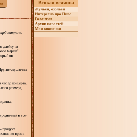
Всякая всячина
ив
Жульен, жюльен
Интересно про Пиво
Галантин
Архив новостей
Мои кнопочки
вощей потрясли
я флейту из
цкого марша"
торый он
 Другие слушатели
 час до концерта,
ьного размера,
скрипке,
 родителей и все-
- продукт
ыхания во время