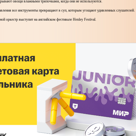
акрывают овощи влажными тряпочками, когда они не используются.
тавления все инструменты превращают в суп, которым угощают удивленных слушателей.
ой оркестр выступит на английском фестивале Henley Festival.