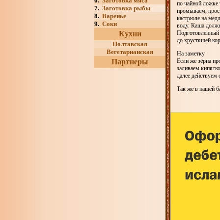
6.
Заготовка мяса
по чайной ложке 
7.
Заготовка рыбы
промываем, прос
8.
Варенье
кастрюле на мед
9.
Соки
воду. Каша должн
Кухни
Подготовленный 
до хрустящей кор
Полтавская
Вегетарианская
На заметку
Партнеры
Если же зёрна пр
заливаем кипятко
далее действуем 
Так же в нашей б