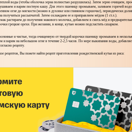
теплой воды (чтобы оболочка зерна полностью разрушилась). Затем зерно очищаем, про
ушиваем и варим постную кашу. Для этого пшеницу промываем, заливаем горячей водо
ленном огне до мягкости (можно в духовке или глиняном горшочке), периодически дол
а получиться рассыпчатой. Затем охлаждаем ее и приправляем мёдом (1 ст.л.).
мак растираем до получения макового молочка, добавляем в смесь мёд и предваритель
очки грецкие орехи. При желании, в конце, кутью можно подсластить сахарком.
осеянные и чистые, тогда очищенную от твердой корочки пшеницу промываем в нескольк
м и варим на небольшом огне в течение 2-2,5 часов. По мере выкипания воды, добавля
согласно рецепту.
азе рецептов, Вы пожете найти рецепт приготовления рождественской кутьи из риса: