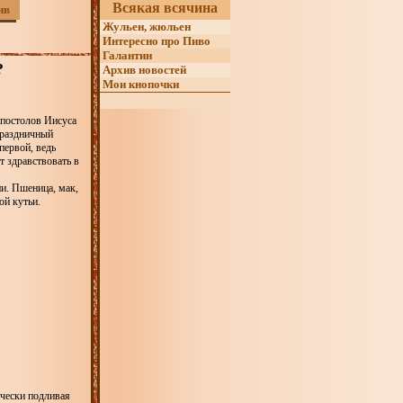
Всякая всячина
ив
Жульен, жюльен
Интересно про Пиво
Галантин
?
Архив новостей
Мои кнопочки
апостолов Иисуса
праздничный
первой, ведь
т здравствовать в
ии. Пшеница, мак,
ой кутьи.
ически подливая