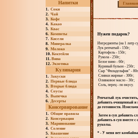
Напитки
Главная
1.
Соки
2.
Чай
3.
Кофе
4.
Какао
5.
Квас
6.
Компоты
Нужен подарок?
7.
Кисели
Ингредиенты (на 1 литр су
8.
Минералка
Лук репчатый - 150г;
9.
Молоко
Картофель - 150г;
10.
Коктейли
Рукола - 250г;
11.
Вина
Белое вино - 60г;
12.
Экзотика
Куриный бульон - 250г;
Кулинария
Сыр "Филадельфия" - 80г
Сливки жирные - 300г;
1.
Закуски
Оливковое масло - 30г;
2.
Первые блюда
Соль, перец - по вкусу.
3.
Вторые блюда
4.
Соусы
5.
Выпечка
Репчатый лук очистить,
6.
Десерты
добавить очищенный и 
Консервирование
до готовности. Измельчи
1.
Общие правила
Затем в суп добавить с
2.
Консервация
добавить в суп вместе 
3.
Маринование
руколы.
4.
Соление
* - У меня нет комбайна
5.
Квашение