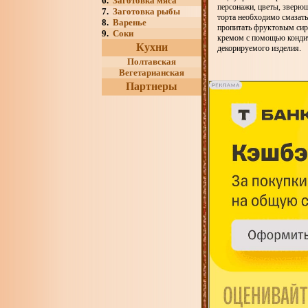
6.
Заготовка мяса
персонажи, цветы, зверюш
7.
Заготовка рыбы
торта необходимо смазать
8.
Варенье
пропитать фруктовым сир
9.
Соки
кремом с помощью кондит
Кухни
декорируемого изделия.
Полтавская
Вегетарианская
Партнеры