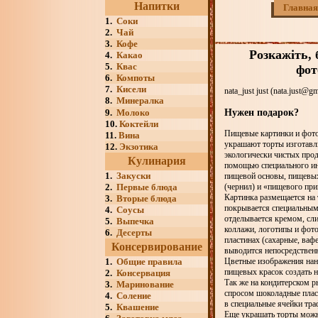
Напитки
Главная
1.
Соки
2.
Чай
3.
Кофе
Розкажіть, 
4.
Какао
5.
Квас
фот
6.
Компоты
7.
Кисели
nata_just just (nata.just@g
8.
Минералка
Нужен подарок?
9.
Молоко
10.
Коктейли
Пищевые картинки и фот
11.
Вина
украшают торты изготавл
12.
Экзотика
экологически чистых прод
Кулинария
помощью специального ин
1.
Закуски
пищевой основы, пищевы
2.
Первые блюда
(чернил) и «пищевого при
Картинка размещается на 
3.
Вторые блюда
покрывается специальным
4.
Соусы
отделывается кремом, сли
5.
Выпечка
коллажи, логотипы и фот
6.
Десерты
пластинах (сахарные, вафе
Консервирование
выводится непосредственн
1.
Общие правила
Цветные изображения нан
пищевых красок создать н
2.
Консервация
Так же на кондитерском р
3.
Маринование
спросом шоколадные пласт
4.
Соление
в специальные ячейки тра
5.
Квашение
Еще украшать торты можн