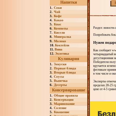
Напитки
1.
Соки
2.
Чай
3.
Кофе
4.
Какао
5.
Квас
Раздел: новости-
6.
Компоты
7.
Кисели
Попробовать бока
8.
Минералка
9.
Молоко
Нужен подар
10.
Коктейли
11.
Вина
Как сообщает ww
12.
Экзотика
четырнадцатый в
дегустационная к
Кулинария
Победители полу
1.
Закуски
вручается ягнено
2.
Первые блюда
фестивале прини
3.
Вторые блюда
в том числе и ок
4.
Соусы
5.
Выпечка
Эксперты отмечаю
6.
Десерты
пределах 20-25 г
цене от 4-5 гриве
Консервирование
1.
Общие правила
2.
Консервация
3.
Маринование
4.
Соление
5.
Квашение