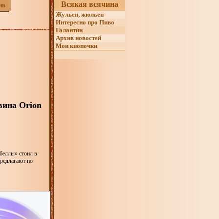
Всякая всячина
ив
Жульен, жюльен
Интересно про Пиво
Галантин
Архив новостей
Мои кнопочки
вина Orion
абеллы» стоил в
предлагают по