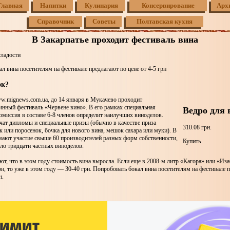
Главная
Напитки
Кулинария
Консервирование
Арх
Справочник
Советы
Полтавская кухня
В Закарпатье проходит фестиваль вина
сладости
л вина посетителям на фестивале предлагают по цене от 4-5 грн
ок?
w.mignews.com.ua, до 14 января в Мукачево проходит
инный фестиваль «Червене вино». В его рамках специальная
Ведро для 
омиссия в составе 6-8 членов определит наилучших виноделов.
чат дипломы и специальные призы (обычно в качестве приза
310.08 грн.
к или поросенок, бочка для нового вина, мешок сахара или муки). В
мают участие свыше 60 производителей разных форм собственности,
Купить
оло тридцати частных виноделов.
т, что в этом году стоимость вина выросла. Если еще в 2008-м литр «Кагора» или «Из
рн, то уже в этом году — 30-40 грн. Попробовать бокал вина посетителям на фестивале 
н.