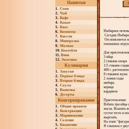
Напитки
1.
Соки
2.
Чай
3.
Кофе
4.
Какао
5.
Квас
Имбирное печенье
6.
Компоты
Сегодня Имбирны
7.
Кисели
Он появляется на
8.
Минералка
плюшевых игрушек
9.
Молоко
10.
Коктейли
Для приготовлен
11.
Вина
3 яйца
12.
Экзотика
2 стакана сахара
Кулинария
1/2 стакана сладк
400 г. растоплен
1.
Закуски
8 стаканов муки
2.
Первые блюда
2 ложки соды
3.
Вторые блюда
имбирь
4.
Соусы
корица
5.
Выпечка
кардамон
6.
Десерты
Консервирование
Приготовление:
Взбить три яйца 
1.
Общие правила
масла. Всыпать в
2.
Консервация
густое тесто и п
3.
Маринование
вырезать.
4.
Соление
На этапе "фигурн
5.
Квашение
Я слышала о двух