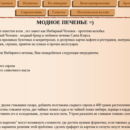
Главная
Напитки
Кулинария
Консервирование
Арх
Справочник
Советы
Полтавская кухня
МОДНОЕ ПЕЧЕНЬЕ =)
 известно всем , его знают как Имбирный Человек - прототип колобка.
й Человек - модный бренд и любимое печенье Санта Клауса.
 прилавках булочных и кондитерских, в десертных картах кофеен и ресторанов, материа
, сережек, принтов на сумках и прочих аксессуарах.
ия Имбирного печенья, Вам понадобяться следующие ингредиенты:
ого сиропа
ого сливочного масла
с двумя стаканами сахара, добавить полстакана сладкого сиропа и 400 грамм растопленн
осемь стаканов муки, две чайных ложки соды и по чайной ложке имбиря, корицы и кард
оставить его в холодильник, лучше на всю ночь. Утром раскатать не слишком тонким сло
о вырезать" могут возникнуть сложности: где достать нужные формочки, если таковых д
 вариантах решения этой проблемы: сделать трафарет из картона и согнуть силуэт челов