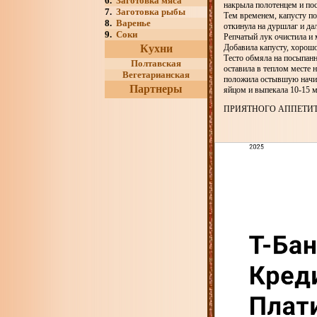
6.
Заготовка мяса
накрыла полотенцем и пос
7.
Заготовка рыбы
Тем временем, капусту по
8.
Варенье
откинула на дуршлаг и да
9.
Соки
Репчатый лук очистила и 
Кухни
Добавила капусту, хорошо
Тесто обмяла на посыпанн
Полтавская
оставила в теплом месте 
Вегетарианская
положила остывшую начин
Партнеры
яйцом и выпекала 10-15 м
ПРИЯТНОГО АППЕТИТ