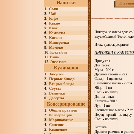
Напитки
Главная
1.
Соки
2.
Чай
3.
Кофе
4.
Какао
5.
Квас
Никогда не имела дела со
6.
Компоты
вкуснейшими! Тесто подош
7.
Кисели
8.
Минералка
Итак, делюсь рецептом:
9.
Молоко
10.
Коктейли
ПИРОЖКИ С КАПУСТ
11.
Вина
Продукты
12.
Экзотика
Для теста:
Кулинария
Мука - 500 г
1.
Закуски
Дрожжи свежие - 25 г
2.
Первые блюда
Сахар - 1 щепотка
Сливочное масло - 2 ст.л.
3.
Вторые блюда
Яйцо - 1 шт
4.
Соусы
Соль - по вкусу
5.
Выпечка
Для начинки:
6.
Десерты
Капуста - 500 г
Консервирование
Лук - 1 шт
1.
Общие правила
Растительное масло - 2 ст.
Перец черный - по вкусу
2.
Консервация
Соль - по вкусу
3.
Маринование
4.
Соление
Готовка
5.
Квашение
Дрожжи размяла и развела