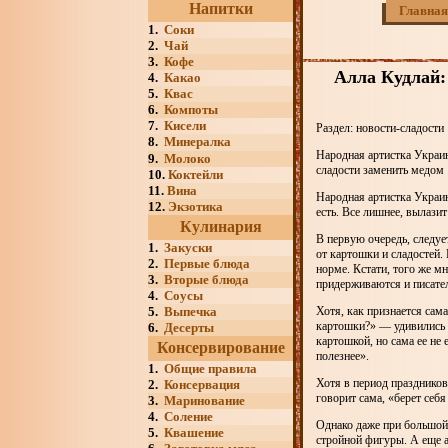
Напитки
Главная
1.
Соки
2.
Чай
3.
Кофе
Алла Кудлай:
4.
Какао
5.
Квас
6.
Компоты
7.
Кисели
Раздел: новости-сладости
8.
Минералка
Народная артистка Украин
9.
Молоко
сладости заменить медом
10.
Коктейли
11.
Вина
Народная артистка Украи
12.
Экзотика
есть. Все лишнее, вылази
Кулинария
В первую очередь, следует
1.
Закуски
от картошки и сладостей. 
2.
Первые блюда
норме. Кстати, того же м
3.
Вторые блюда
придерживаются и писате
4.
Соусы
5.
Выпечка
Хотя, как признается сама
картошки?» — удивились м
6.
Десерты
картошкой, но сама ее не
Консервирование
полезнее».
1.
Общие правила
Хотя в период праздников
2.
Консервация
говорит сама, «берет себя
3.
Маринование
4.
Соление
Однако даже при большой 
5.
Квашение
стройной фигуры. А еще а