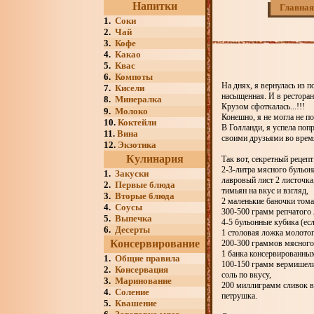
Напитки
Главная
1.
Соки
2.
Чай
3.
Кофе
4.
Какао
5.
Квас
6.
Компоты
На днях, я вернулась из 
7.
Кисели
насыщенная. И в рестора
8.
Минералка
Крузом сфоткалась...!!!
9.
Молоко
Конешно, я не могла не п
10.
Коктейли
В Голланди, я успела поп
11.
Вина
своими друзьями во время
12.
Экзотика
Кулинария
Так вот, секретный рецепт
2-3-литра мясного бульон
1.
Закуски
лавровый лист 2 листочка
2.
Первые блюда
тимьян на вкус и взгляд,
3.
Вторые блюда
2 маленькие баночки тома
4.
Соусы
300-500 грамм репчатого 
5.
Выпечка
4-5 бульонные кубика (есл
6.
Десерты
1 столовая ложка молотог
Консервирование
200-300 граммов мясного
1 банка консервированны
1.
Общие правила
100-150 грамм вермишел
2.
Консервация
соль по вкусу,
3.
Маринование
200 миллиграмм сливок в
4.
Соление
петрушка.
5.
Квашение