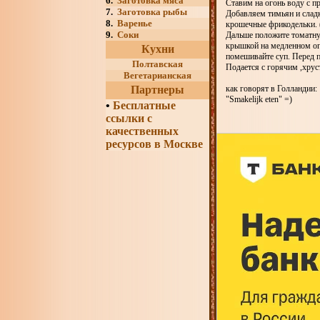
6.
Заготовка мяса
Ставим на огонь воду с п
7.
Заготовка рыбы
Добавляем тимьян и сладк
8.
Варенье
крошечные фрикодельки. (
9.
Соки
Дальше положите томатную
крышкой на медленном огн
Кухни
помешивайте суп. Перед п
Полтавская
Подается с горячим ,хрус
Вегетарианская
Партнеры
как говорят в Голландии:
"Smakelijk eten" =)
•
Бесплатные
ссылки с
качественных
ресурсов в Москве