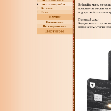
6.
Заготовка мяса
7.
Заготовка рыбы
Взбивайте массу до тех по
8.
Варенье
прежнему не должна кипет
9.
Соки
подогретые бокалы или кр
Кухни
Полезный совет
Полтавская
Кардамон — это душистая 
Вегетарианская
измельченные семена намн
Партнеры