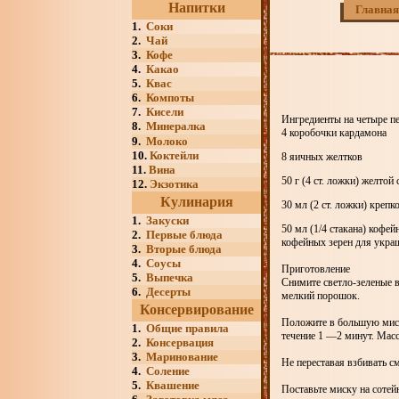
Напитки
Главная
1.
Соки
2.
Чай
3.
Кофе
4.
Какао
5.
Квас
6.
Компоты
7.
Кисели
Ингредиенты на четыре п
8.
Минералка
4 коробочки кардамона
9.
Молоко
10.
Коктейли
8 яичных желтков
11.
Вина
50 г (4 ст. ложки) желтой
12.
Экзотика
Кулинария
30 мл (2 ст. ложки) крепк
1.
Закуски
50 мл (1/4 стакана) кофе
2.
Первые блюда
кофейных зерен для украш
3.
Вторые блюда
4.
Соусы
Приготовление
5.
Выпечка
Снимите светло-зеленые в
6.
Десерты
мелкий порошок.
Консервирование
Положите в большую миск
1.
Общие правила
течение 1 —2 минут. Масс
2.
Консервация
3.
Маринование
Не переставая взбивать см
4.
Соление
5.
Квашение
Поставьте миску на сотей