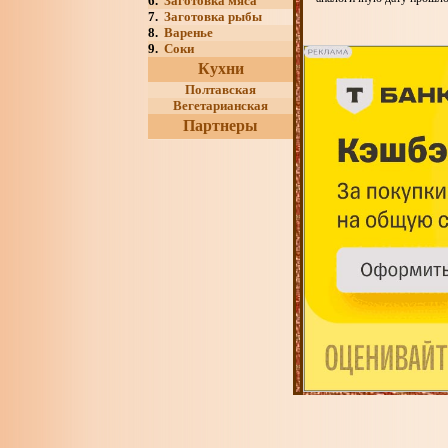
6.
Заготовка мяса
7.
Заготовка рыбы
8.
Варенье
9.
Соки
Кухни
Полтавская
Вегетарианская
Партнеры