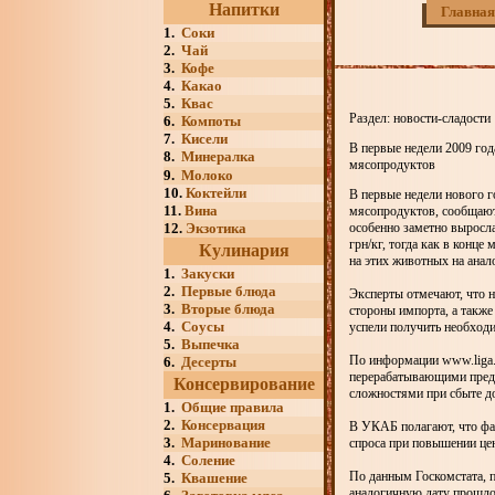
Напитки
Главная
1.
Соки
2.
Чай
3.
Кофе
4.
Какао
5.
Квас
Раздел: новости-сладости
6.
Компоты
7.
Кисели
В первые недели 2009 года
8.
Минералка
мясопродуктов
9.
Молоко
10.
Коктейли
В первые недели нового го
11.
Вина
мясопродуктов, сообщают
12.
Экзотика
особенно заметно выросла 
грн/кг, тогда как в конц
Кулинария
на этих животных на анал
1.
Закуски
2.
Первые блюда
Эксперты отмечают, что н
3.
Вторые блюда
стороны импорта, а также
4.
Соусы
успели получить необход
5.
Выпечка
По информации www.liga.n
6.
Десерты
перерабатывающими предп
Консервирование
сложностями при сбыте д
1.
Общие правила
2.
Консервация
В УКАБ полагают, что фак
3.
Маринование
спроса при повышении цен
4.
Соление
По данным Госкомстата, п
5.
Квашение
аналогичную дату прошло