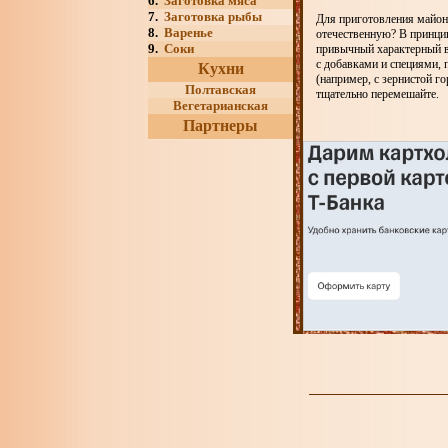
6.
Заготовка мяса
7.
Заготовка рыбы
Для приготовления майон
8.
Варенье
отечественную? В принцип
9.
Соки
привычный характерный вк
с добавками и специями, 
Кухни
(например, с зернистой го
Полтавская
тщательно перемешайте.
Вегетарианская
Партнеры