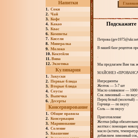
Напитки
Главная
1.
Соки
2.
Чай
3.
Кофе
Подскажите 
4.
Какао
5.
Квас
6.
Компоты
7.
Кисели
Петрова (gev1975@ukr.net
8.
Минералка
В нашей базе рецептов пр
9.
Молоко
10.
Коктейли
.
11.
Вина
12.
Экзотика
Мы предлагаем Вам так же
Кулинария
МАЙОНЕЗ «ПРОВАНС
1.
Закуски
2.
Первые блюда
Ингредиенты
Желток — 5-7 шт
3.
Вторые блюда
Масло оливковое — 1000
4.
Соусы
Сок лимонный — по вкус
5.
Выпечка
Перец белый (молотый) —
6.
Десерты
Горчица — по вкусу
Консервирование
Соль — по вкусу
1.
Общие правила
Приготовление
2.
Консервация
Желтки (яйца обязательно
3.
Маринование
желтки с помощью миксер
4.
Соление
масло (кстати, температу
5.
Квашение
добавляем лимонный сок, 