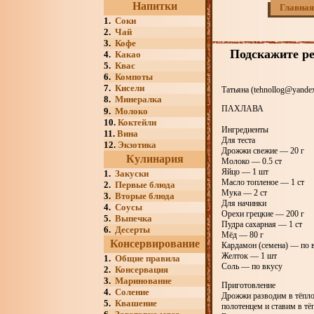
Напитки
Главная
1.
Соки
2.
Чай
3.
Кофе
Подскажите ре
4.
Какао
5.
Квас
6.
Компоты
7.
Кисели
Татьяна (tehnollog@yandex
8.
Минералка
ПАХЛАВА
9.
Молоко
10.
Коктейли
Ингредиенты
11.
Вина
Для теста
12.
Экзотика
Дрожжи свежие — 20 г
Кулинария
Молоко — 0.5 ст
Яйцо — 1 шт
1.
Закуски
Масло топленое — 1 ст
2.
Первые блюда
Мука — 2 ст
3.
Вторые блюда
Для начинки
4.
Соусы
Орехи грецкие — 200 г
5.
Выпечка
Пудра сахарная — 1 ст
6.
Десерты
Мёд — 80 г
Консервирование
Кардамон (семена) — по 
Желток — 1 шт
1.
Общие правила
Соль — по вкусу
2.
Консервация
3.
Маринование
Приготовление
4.
Соление
Дрожжи разводим в тёпло
5.
Квашение
полотенцем и ставим в тёп