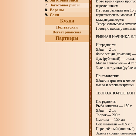
6.
Заготовка мяса
В это время орехи пропус
7.
Заготовка рыбы
перемешиваем.
8.
Варенье
Из теста раскатываем 15 
9.
Соки
корж топленым маслом. П
каждые два коржа.
Кухни
Теперь смазываем пахлаву
Полтавская
Готовую пахлаву полива
Вегетарианская
РЫБНАЯ НАЧИНКА ДЛ
Партнеры
Ингредиенты
Яйца — 2 шт
Филе сельди (ломтики) —
Лук (рубленый) — 5 ст.л.
Масло сливочное — 4 ст.л
Зелень петрушки (рубленая
Приготовление
Яйца отвариваем и мелко 
масло и зелень петрушки
ТВОРОЖНО-РЫБНАЯ Н
Ингредиенты
Рыба копченая — 150 г
Яйца — 2 шт
Творог — 200 г
Сметана — 150 мл
Сок лимоный — 0.5 ч.л.
Перец чёрный (молотый) 
Зелень укропа (измельчен