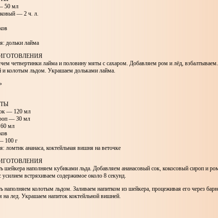
— 50 мл
ковый — 2 ч. л.
ков
я: дольки лайма
ИГОТОВЛЕНИЯ
чем четвертинки лайма и половину мяты с сахаром. Добавляем ром и лёд, взбалтываем
й и колотым льдом. Украшаем дольками лайма.
»
НТЫ
ок — 120 мл
роп — 30 мл
60 мл
ков
— 100 г
: ломтик ананаса, коктейльная вишня на веточке
ИГОТОВЛЕНИЯ
ь шейкера наполняем кубиками льда. Добавляем ананасовый сок, кокосовый сироп и ро
с усилием встряхиваем содержимое около 8 секунд.
ть наполняем колотым льдом. Заливаем напитком из шейкера, процеживая его через барн
м на лед. Украшаем напиток коктейльной вишней.