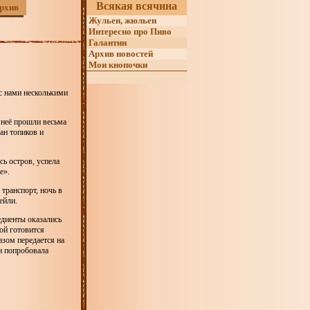
Всякая всячина
рхив
Жульен, жюльен
Интересно про Пиво
Галантин
Архив новостей
Мои кнопочки
 с нами несколькими
 неё прошли весьма
ан топиков и
сь остров, успела
е».
транспорт, ночь в
ейли.
едиенты оказались
рой готовится
азом передается на
 и попробовала