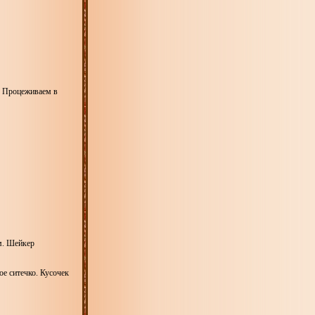
. Процеживаем в
м. Шейкер
ое ситечко. Кусочек