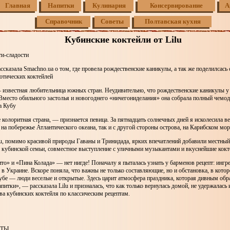
Главная
Напитки
Кулинария
Консервирование
А
Справочник
Советы
Полтавская кухня
Кубинские коктейли от Lilu
ти-сладости
ассказала Smachno.ua о том, где провела рождественские каникулы, а так же поделилсась
отических коктейлей
 известная любительница южных стран. Неудивительно, что рождественские каникулы у
Вместо обильного застолья и новогоднего «ничегониделания» она собрала полный чемод
а Кубу
 колоритная страна, — признается певица. За пятнадцать солнечных дней я исколесила ве
 на побережье Атлантического океана, так и с другой стороны острова, на Карибском мор
u, помимо красивой природы Гаваны и Тринидада, ярких впечатлений добавили местный 
кубинской семьи, совместное выступление с уличными музыкантами и вкуснейшие кокт
о» и «Пина Колада» — нет нигде! Поначалу я пыталась узнать у барменов рецепт: ингр
и в Украине. Вскоре поняла, что важны не только составляющие, но и обстановка, в кото
убе — люди веселые и открытые. Здесь царит атмосфера праздника, которая дивным обр
апитки», — рассказала Lilu и призналась, что как только вернулась домой, не удержалась
ва кубинских коктейля по классическим рецептам.
НТЫ