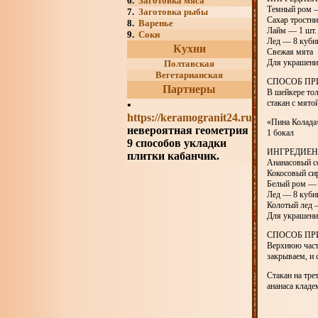
6.
Заготовка мяса
Темный ром 
7.
Заготовка рыбы
Сахар тростни
8.
Варенье
Лайм — 1 шт.
9.
Соки
Лед — 8 куби
Кухни
Свежая мята
Для украшени
Полтавская
Вегетарианская
СПОСОБ ПР
Партнеры
В шейкере тол
стакан с мято
•
https://keramogranit24.ru
«Пина Колада
невероятная геометрия
1 бокал
9 способов укладки
ИНГРЕДИЕ
плитки кабанчик.
Ананасовый с
Кокосовый си
Белый ром — 
Лед — 8 куби
Колотый лед 
Для украшения
СПОСОБ ПР
Верхнюю част
закрываем, и 
Стакан на тре
ананаса кладе