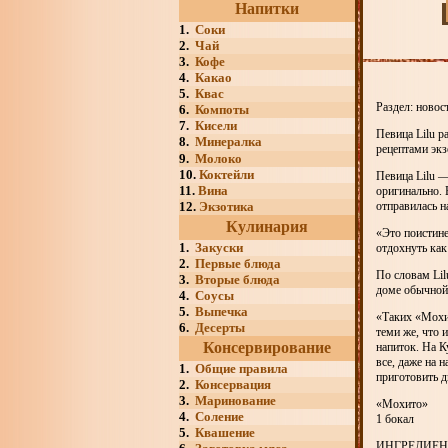
Напитки
1.
Соки
2.
Чай
3.
Кофе
4.
Какао
5.
Квас
Раздел: новос
6.
Компоты
7.
Кисели
Певица Lilu р
8.
Минералка
рецептами экз
9.
Молоко
10.
Коктейли
Певица Lilu —
11.
Вина
оригинально. 
12.
Экзотика
отправилась н
Кулинария
«Это поистине
1.
Закуски
отдохнуть как
2.
Первые блюда
По словам Lil
3.
Вторые блюда
доме обычной 
4.
Соусы
5.
Выпечка
«Таких «Мохит
6.
Десерты
теми же, что 
Консервирование
напиток. На К
все, даже на н
1.
Общие правила
приготовить д
2.
Консервация
3.
Маринование
«Мохито»
4.
Соление
1 бокал
5.
Квашение
ИНГРЕДИЕ