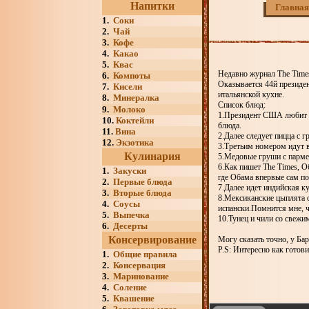
Напитки
Главная
1.
Соки
2.
Чай
3.
Кофе
4.
Какао
5.
Квас
Недавно журнал The Time
6.
Компоты
Оказывается 44й президе
7.
Кисели
итальянской кухне.
8.
Минералка
Список блюд:
9.
Молоко
1.Президент США любит "
10.
Коктейли
блюда.
11.
Вина
2.Далее следует пицца с 
12.
Экзотика
3.Третьим номером идут в
Кулинария
5.Медовые груши с парме
6.Как пишет The Times, О
1.
Закуски
где Обама впервые сам по
2.
Первые блюда
7.Далее идет индийская к
3.
Вторые блюда
8.Мексиканские цыплята с
4.
Соусы
испански.Помнится мне, ч
5.
Выпечка
10.Тунец и чили со свежи
6.
Десерты
Консервирование
Могу сказать точно, у Ба
P.S: Интересно как готови
1.
Общие правила
2.
Консервация
3.
Маринование
4.
Соление
5.
Квашение