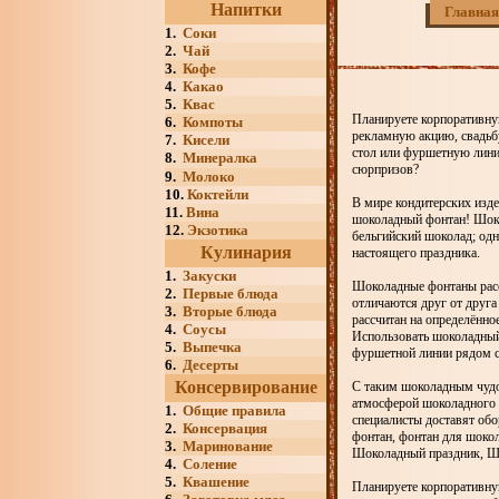
Напитки
Главная
1.
Соки
2.
Чай
3.
Кофе
4.
Какао
5.
Квас
Планируете корпоративну
6.
Компоты
рекламную акцию, свадьбу
7.
Кисели
стол или фуршетную линию
8.
Минералка
сюрпризов?
9.
Молоко
10.
Коктейли
В мире кондитерских изде
11.
Вина
шоколадный фонтан! Шоко
12.
Экзотика
бельгийский шоколад; од
Кулинария
настоящего праздника.
1.
Закуски
Шоколадные фонтаны расс
2.
Первые блюда
отличаются друг от друга 
3.
Вторые блюда
рассчитан на определённо
4.
Соусы
Использовать шоколадный 
5.
Выпечка
фуршетной линии рядом с
6.
Десерты
Консервирование
С таким шоколадным чудом
атмосферой шоколадного в
1.
Общие правила
специалисты доставят об
2.
Консервация
фонтан, фонтан для шоко
3.
Маринование
Шоколадный праздник, Ш
4.
Соление
5.
Квашение
Планируете корпоративну