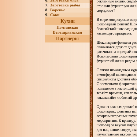
6.
Заготовка мяса
рекламную акцию, свадьбу
7.
Заготовка рыбы
стол или фуршетную линию
8.
Варенье
сюрпризов?
9.
Соки
В мире кондитерских изде
Кухни
шоколадный фонтан! Шоко
Полтавская
бельгийский шоколад; од
Вегетарианская
настоящего праздника.
Партнеры
Шоколадные фонтаны расс
отличаются друг от друга 
рассчитан на определённо
Использовать шоколадный 
фуршетной линии рядом с
С таким шоколадным чудом
атмосферой шоколадного в
специалисты доставят обо
С элементами флористики,
помещение в настоящий дв
теряйте времени, как тол
накалывайте любимый фру
Одна из важных деталей п
шоколадных фонтанах исп
ассортимент разных вкус
мероприятия. К примеру,
шоколад со вкусом клубн
для вас, ваших сотрудник
изумительным вкусом чер