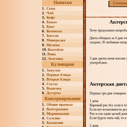
Напитки
Главная
1.
Соки
2.
Чай
3.
Кофе
Актерск
4.
Какао
5.
Квас
Хочу предложить попробо
6.
Компоты
7.
Кисели
Диета обещала за 4 дня о
8.
Минералка
съедено. И любимые вещ
9.
Молоко
10.
Коктейли
11.
Вина
12.
Экзотика
3 дня диеты меня вполне у
употребляю.
Кулинария
1.
Закуски
2.
Первые блюда
3.
Вторые блюда
Актерская диет
4.
Соусы
5.
Выпечка
6.
Десерты
Первые три дня очищаем 
Консервирование
1 день
1.
Общие правила
Вареный рис без соли и то
2.
Консервация
Если нет возможности дел
3.
Маринование
Рис и сок едим целый день
Если будете пить чай, то 
4.
Соление
5.
Квашение
2 день