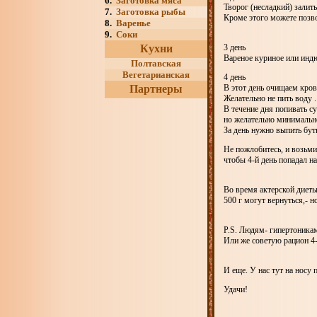
6.
Заготовка мяса
Творог (несладкий) залит
7.
Заготовка рыбы
Кроме этого можете позво
8.
Варенье
9.
Соки
3 день
Кухни
Вареное куриное или индю
Полтавская
Вегетарианская
4 день
В этот день очищаем кров
Партнеры
Желательно не пить воду .
В течение дня попивать су
но желательно минимально
За день нужно выпить бут
Не пожлобитесь, и возьмит
чтобы 4-й день попадал н
Во время актерской диеты 
500 г могут вернуться,- н
P.S. Людям- гипертоникам 
Или же советую рацион 4-
И еще. У нас тут на носу 
Удачи!