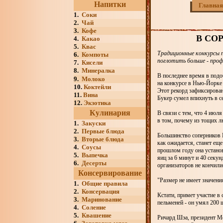
Напитки
Главная
1.
Соки
2.
Чай
3.
Кофе
В СО
4.
Какао
5.
Квас
Традиционные конкурсы п
6.
Компоты
поглотить больше - проф
7.
Кисели
8.
Минералка
В последнее время в подо
9.
Молоко
на конкурсе в Нью-Йорке 
10.
Коктейли
Этот рекорд зафиксирован
11.
Вина
Букер сумел впихнуть в с
12.
Экзотика
Кулинария
В связи с тем, что 4 июл
в том, почему из тощих 
1.
Закуски
2.
Первые блюда
Большинство соперников К
3.
Вторые блюда
как ожидается, станет еще
4.
Соусы
прошлом году она установ
5.
Выпечка
яиц за 6 минут и 40 секу
6.
Десерты
организаторов не кончили
Консервирование
"Размер не имеет значения
1.
Общие правила
2.
Консервация
Кстати, примет участие 
3.
Маринование
пельменей - он умял 200 ш
4.
Соление
5.
Квашение
Ричард Шэа, президент М