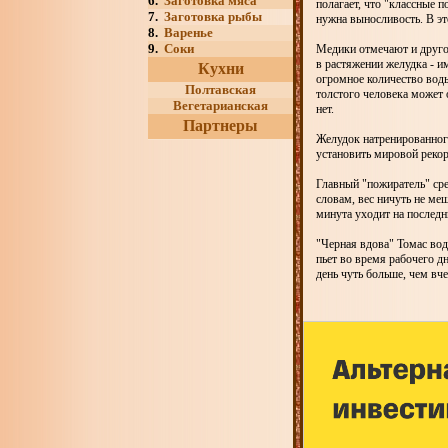
6.
Заготовка мяса
полагает, что "классные 
7.
Заготовка рыбы
нужна выносливость. В э
8.
Варенье
9.
Соки
Медики отмечают и друго
в растяжении желудка - и
Кухни
огромное количество воды
Полтавская
толстого человека может
Вегетарианская
нет.
Партнеры
Желудок натренированного
установить мировой рекорд
Главный "пожиратель" сре
словам, вес ничуть не ме
минута уходит на последн
"Черная вдова" Томас вод
пьет во время рабочего дн
день чуть больше, чем вч