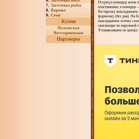
6.
Заготовка мяса
Огурец и помидор моем п
7.
Заготовка рыбы
пластинками, а помидор 
8.
Варенье
На тарелку выкладываем 
9.
Соки
формочку (без дна). На 
Кухни
выкладываем основу салат
свисающие по наружной с
Полтавская
Устанавливаем по центру 
Вегетарианская
Партнеры