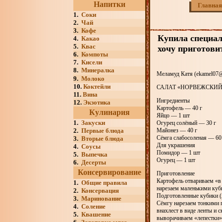
Напитки
Главная
1.
Соки
2.
Чай
3.
Кофе
Купила специал
4.
Какао
5.
Квас
хочу приготови
6.
Компоты
7.
Кисели
8.
Минералка
Меламуд Катя (ekamel07@
9.
Молоко
10.
Коктейли
САЛАТ «НОРВЕЖСКИЙ
11.
Вина
Ингредиенты
12.
Экзотика
Картофель — 40 г
Кулинария
Яйцо — 1 шт
1.
Закуски
Огурец солёный — 30 г
2.
Первые блюда
Майонез — 40 г
Сёмга слабосоленая — 60
3.
Вторые блюда
Для украшения
4.
Соусы
Помидор — 1 шт
5.
Выпечка
Огурец — 1 шт
6.
Десерты
Консервирование
Приготовление
Картофель отвариваем «в
1.
Общие правила
нарезаем маленькими куб
2.
Консервация
Подготовленные кубики (
3.
Маринование
Сёмгу нарезаем тонкими 
4.
Соление
внахлест в виде ленты и 
5.
Квашение
выворачиваем «лепестки»