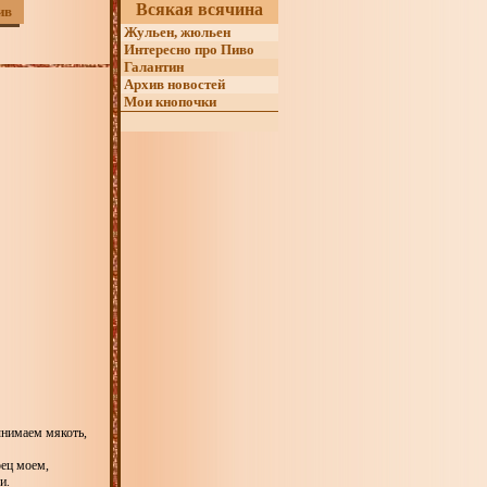
Всякая всячина
ив
Жульен, жюльен
Интересно про Пиво
Галантин
Архив новостей
Мои кнопочки
ынимаем мякоть,
рец моем,
и.