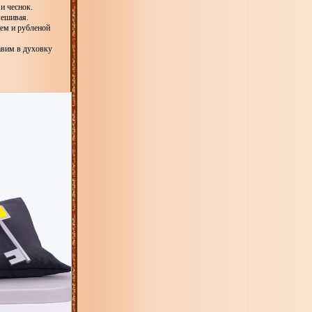
и чеснок.
мешивая.
ем и рубленой
авим в духовку