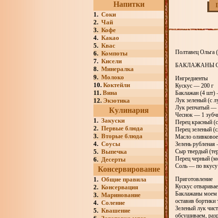
Напитки
1.
Соки
2.
Чай
3.
Кофе
4.
Какао
5.
Квас
Полтавец Ольга (
6.
Компоты
7.
Кисели
БАКЛАЖАНЫ 
8.
Минералка
9.
Молоко
Ингредиенты
10.
Коктейли
Кускус — 200 г
11.
Вина
Баклажан (4 шт) 
12.
Экзотика
Лук зеленый (с 
Лук репчатый — 
Кулинария
Чеснок — 1 зубч
1.
Закуски
Перец красный (
2.
Первые блюда
Перец зеленый (
3.
Вторые блюда
Масло оливковое 
4.
Соусы
Зелень рубленая 
5.
Выпечка
Сыр твердый (те
Перец черный (м
6.
Десерты
Соль — по вкусу
Консервирование
1.
Общие правила
Приготовление
Кускус отваривае
2.
Консервация
Баклажаны моем 
3.
Маринование
оставив бортики 
4.
Соление
Зеленый лук чист
5.
Квашение
обсушиваем, раз