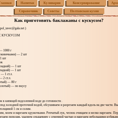
Главная
Напитки
Кулинария
Консервирование
Арх
Справочник
Советы
Полтавская кухня
Как приготовить баклажаны с кускусом?
pol_tavec@gala.net )
С КУСКУСОМ
— 1000 г
луковичками) — 2 шт
1 шт
ик
сладкий) — 1 шт
сладкий) — 1 шт
— 1 ст.л.
— 2 ст.л.
ртый) — 80 г
олотый) — по вкусу
м в кипящей подсоленной воде до готовности .
под холодной проточной водой, обсушиваем и разрезаем каждый вдоль на две части. В
толщиной 1 см и солим.
им, моем и нарезаем кружочками. Репчатый лук, чеснок очищаем и мелко нарезаем. Пе
резаем пополам, удаляем сердцевину с семенной частью и нарезаем небольшими кубикам