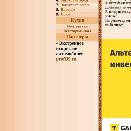
6.
Заготовка мяса
Мякоть баклажано
7.
Заготовка рыбы
Добавляем мякоть
8.
Варенье
Выкладываем кус
9.
Соки
зеленью.
Кухни
Нагреваем духов
на 30 минут.
Полтавская
Вегетарианская
Партнеры
•
Экстренное
вскрытие
автомобилеи
profi39.ru
.