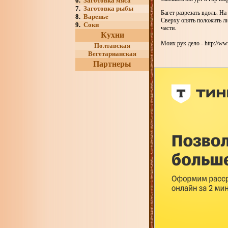
6.
Заготовка мяса
7.
Заготовка рыбы
Багет разрезать вдоль. Н
8.
Варенье
Сверху опять положить ли
9.
Соки
части.
Кухни
Моих рук дело - http://ww
Полтавская
Вегетарианская
Партнеры