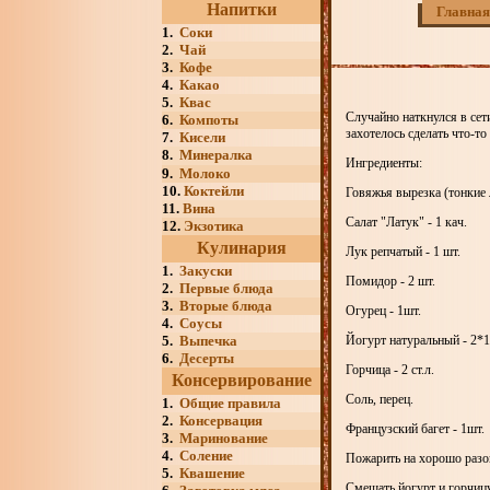
Напитки
Главная
1.
Соки
2.
Чай
3.
Кофе
4.
Какао
5.
Квас
Случайно наткнулся в сет
6.
Компоты
захотелось сделать что-то
7.
Кисели
8.
Минералка
Ингредиенты:
9.
Молоко
10.
Коктейли
Говяжья вырезка (тонкие л
11.
Вина
Салат "Латук" - 1 кач.
12.
Экзотика
Кулинария
Лук репчатый - 1 шт.
1.
Закуски
Помидор - 2 шт.
2.
Первые блюда
3.
Вторые блюда
Огурец - 1шт.
4.
Соусы
5.
Выпечка
Йогурт натуральный - 2*1
6.
Десерты
Горчица - 2 ст.л.
Консервирование
Соль, перец.
1.
Общие правила
2.
Консервация
Французский багет - 1шт.
3.
Маринование
4.
Соление
Пожарить на хорошо разог
5.
Квашение
Смешать йогурт и горчицу