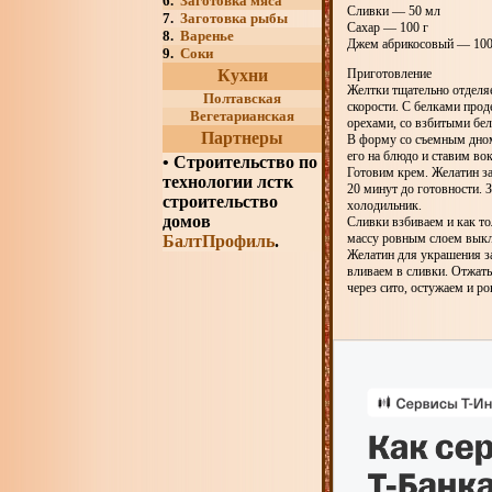
6.
Заготовка мяса
Сливки — 50 мл
7.
Заготовка рыбы
Сахар — 100 г
8.
Варенье
Джем абрикосовый — 100
9.
Соки
Кухни
Приготовление
Желтки тщательно отделя
Полтавская
скорости. С белками про
Вегетарианская
орехами, со взбитыми бе
Партнеры
В форму со съемным дном
его на блюдо и ставим во
•
Строительство по
Готовим крем. Желатин за
технологии лстк
20 минут до готовности. 
строительство
холодильник.
домов
Сливки взбиваем и как то
массу ровным слоем выкла
БалтПрофиль
.
Желатин для украшения з
вливаем в сливки. Отжат
через сито, остужаем и 