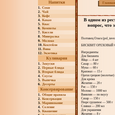
Напитки
Главная
1.
Соки
2.
Чай
3.
Кофе
В одном из рес
4.
Какао
5.
Квас
вопрос, что 
6.
Компоты
7.
Кисели
8.
Минералка
Полтавец Ольга (pol_tavec
9.
Молоко
10.
Коктейли
БИСКВИТ ОРЕХОВЫЙ 
11.
Вина
Ингредиенты
12.
Экзотика
Для бисквита
Кулинария
Яйцо — 4 шт
1.
Закуски
Сахар — 80 г
2.
Первые блюда
Мука — 60 г
Крахмал — 15 г
3.
Вторые блюда
Орехи грецкие (молотые)
4.
Соусы
Для крема
5.
Выпечка
Желатин — 20 г
6.
Десерты
Рис — 150 г
Консервирование
Молоко — 1000 мл
1.
Общие правила
Ванилин — по вкусу
Сахар — 150 г
2.
Консервация
Пюре грушевое — 500 г
3.
Маринование
Сливки — 200 мл
4.
Соление
Для украшения
5.
Квашение
Желатин — 8 г