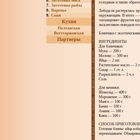
6.
Заготовка мяса
голодным и таким образо
7.
Заготовка рыбы
8.
Варенье
Лобода не растерялась: в
9.
Соки
окружающим. В итоге — б
«похищение» фруктов вдох
Кухни
эксклюзивно поведала его
Полтавская
Вегетарианская
Блинчики с экзотически
Партнеры
ИНГРЕДИЕНТЫ
Для блинчиков:
Мука — 200 г
Молоко — 500 мл
Яйца — 2 шт.
Растительное масло — 2 ст
Сахар — 1 ст. л.
Разрыхлитель — 2 ч.л.
Соль
Для начинки:
Шоколад — 400 г
Мороженое — 300 г
Манго — 100 г
Банан — 100 г
Ананас — 100 г
Киви — 100 г
СПОСОБ ПРИГОТОВЛ
Готовим блины: яйца взби
перемешиваем. Обжаривае