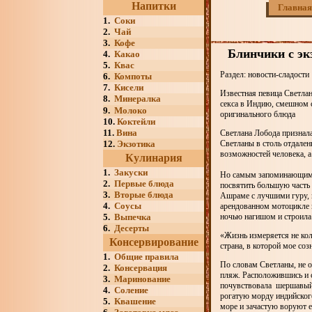
Напитки
Главная
1.
Соки
2.
Чай
3.
Кофе
Блинчики с э
4.
Какао
5.
Квас
Раздел: новости-сладости
6.
Компоты
7.
Кисели
Известная певица Светлан
8.
Минералка
секса в Индию, смешном 
9.
Молоко
оригинального блюда
10.
Коктейли
11.
Вина
Светлана Лобода признала
12.
Экзотика
Светланы в столь отдале
возможностей человека, а
Кулинария
1.
Закуски
Но самым запоминающимся 
2.
Первые блюда
посвятить большую часть 
3.
Вторые блюда
Ашраме с лучшими гуру, м
4.
Соусы
арендованном мотоцикле п
5.
Выпечка
ночью нагишом и строила
6.
Десерты
«Жизнь измеряется не ко
Консервирование
страна, в которой мое со
1.
Общие правила
По словам Светланы, не о
2.
Консервация
пляж. Расположившись и 
3.
Маринование
почувствовала шершавый 
4.
Соление
рогатую морду индийского
5.
Квашение
море и зачастую воруют е