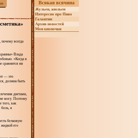
Всякая всячина
ив
Жульен, жюльен
Интересно про Пиво
Галантин
осметика»
Архив новостей
Мои кнопочки
, почему всегда
краины» Влада
любовью. «Когда я
е сравнится ни
пит — это
тся, должна быть
влечения диетами,
 не могу. Поэтому
 того, как
 боль, я
 есть белковую
с жидкой его