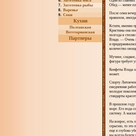
6.
Заготовка мяса
Один из главных
7.
Заготовка рыбы
Обед — менее пл
8.
Варенье
После семи вечер
9.
Соки
правилом, иногда
Кухни
Кстати, именно п
Полтавская
Кристины она поп
Вегетарианская
полгода я стесня
Партнеры
Влада. — Очень 
и придерживалась
количество овоще
Мучное, сладкое,
фигура требует у
Конфеты Влада за
может.
Спорту Литовченк
ежедневная работ
молодое поколен
стандарты красот
В прошлом году 
море. Его вода с
систему. А маски
На вопрос, есть 
серьезно, то это
еще я глубоко уб
вы всегда будете