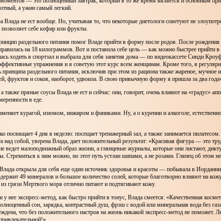
 моментов — это полноценный завтрак, который в то же время является и основным пр
отный, а ужин самый легкий.
а Влада не ест вообще. Но, учитывая то, что некоторые диетологи советуют не злоупотр
 позволяет себе кефир или фрукты.
ринцип раздельного питания помог Владе прийти в форму после родов. После рождения
равилась на 18 килограммов. Вот и поставила себе цель — как можно быстрее прийти 
лась ходить в спортзал и выбрала для себя занятия дома — по видеокассете Синди Кроу
эффективные упражнения и я советую этот курс всем женщинам. Кроме того, я регулярн
 принципа раздельного питания, исключив при этом из рациона также жареное, мучное и
й, фруктов и соков, наоборот, удвоила. В свою привычную форму я пришла за два года
 а также пряные соусы Влада не ест и сейчас: они, говорит, очень влияют на «градус» апп
меренности в еде.
меняет курагой, изюмом, инжиром и финиками. Ну, а о курении и алкоголе, естественно,
о посвящает 4 дня в неделю: посещает тренажерный зал, а также занимается пилатесом
а над собой, уверена Влада, дает положительный результат: «Красивая фигура — это тру
ие ведет малоподвижный образ жизни, а глянцевые журналы, которые они листают, дикт
ы. Стремиться к ним можно, но этот путь устлан шипами, а не розами. Глянец об этом н
Влада открыла для себя еще один источник здоровья и красоты — побывала в Иордани
одержит 49 минералов и большое количество солей, которые благотворно влияют на кож
 из грязи Мертвого моря отлично питают и подтягивают кожу.
ли у нее экспресс-метод, как быстро прийти в тонус, Влада смеется: «Качественная космет
 полноценный сон, зарядка, контрастный душ, фрэш с водой или минеральная вода без газа
еждена, что без положительного настроя на жизнь никакой экспресс-метод не поможет. Л
 привлекательной!»