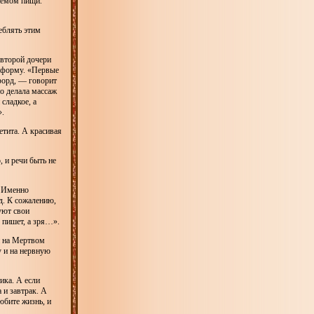
иемом пищи.
еблять этим
 второй дочери
в форму. «Первые
форд, — говорит
о делала массаж
 сладкое, а
».
етита. А красивая
 и речи быть не
. Именно
д. К сожалению,
уют свои
е пишет, а зря…».
и на Мертвом
у и на нервную
ика. А если
 и завтрак. А
юбите жизнь, и