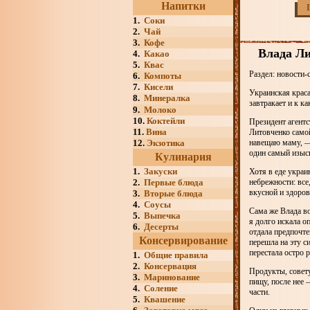
Напитки
1.
Соки
2.
Чай
3.
Кофе
Влада Ли
4.
Какао
5.
Квас
Раздел: новости-
6.
Компоты
7.
Кисели
Украинская краса
8.
Минералка
завтракает и к к
9.
Молоко
10.
Коктейли
Президент агент
11.
Вина
Литовченко самой
12.
Экзотика
навещаю маму, — 
один самый изыс
Кулинария
1.
Закуски
Хотя в еде украи
2.
Первые блюда
небрежности: все
вкусной и здоров
3.
Вторые блюда
4.
Соусы
Сама же Влада во
5.
Выпечка
я долго искала о
6.
Десерты
отдала предпочте
Консервирование
перешла на эту с
перестала остро 
1.
Общие правила
2.
Консервация
Продукты, совету
3.
Маринование
пищу, после нее 
4.
Соление
части.
5.
Квашение