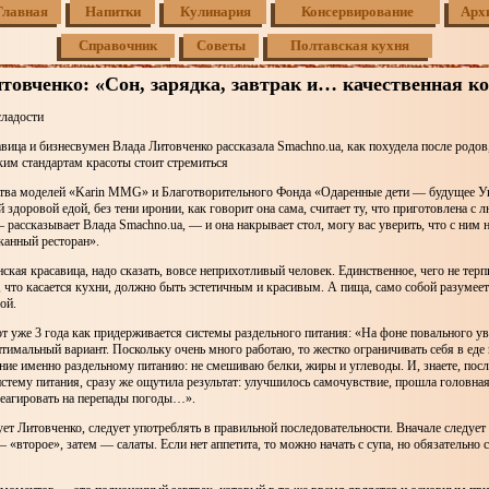
Главная
Напитки
Кулинария
Консервирование
Арх
Справочник
Советы
Полтавская кухня
товченко: «Сон, зарядка, завтрак и… качественная к
сладости
вица и бизнесвумен Влада Литовченко рассказала Smachno.ua, как похудела после родов
аким стандартам красоты стоит стремиться
ства моделей «Karin MMG» и Благотворительного Фонда «Одаренные дети — будущее У
 здоровой едой, без тени иронии, как говорит она сама, считает ту, что приготовлена с 
рассказывает Влада Smachno.ua, — и она накрывает стол, могу вас уверить, что с ним н
канный ресторан».
нская красавица, надо сказать, вовсе неприхотливый человек. Единственное, чего не тер
, что касается кухни, должно быть эстетичным и красивым. А пища, само собой разумее
ой.
т уже 3 года как придерживается системы раздельного питания: «На фоне повального у
птимальный вариант. Поскольку очень много работаю, то жестко ограничивать себя в еде
ние именно раздельному питанию: не смешиваю белки, жиры и углеводы. И, знаете, после
истему питания, сразу же ощутила результат: улучшилось самочувствие, прошла головная
реагировать на перепады погоды…».
ет Литовченко, следует употреблять в правильной последовательности. Вначале следует
— «второе», затем — салаты. Если нет аппетита, то можно начать с супа, но обязательно 