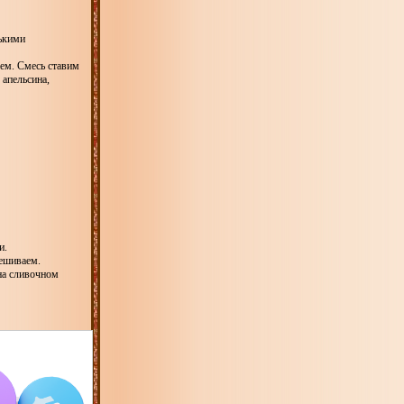
нькими
аем. Смесь ставим
 апельсина,
и.
мешиваем.
на сливочном