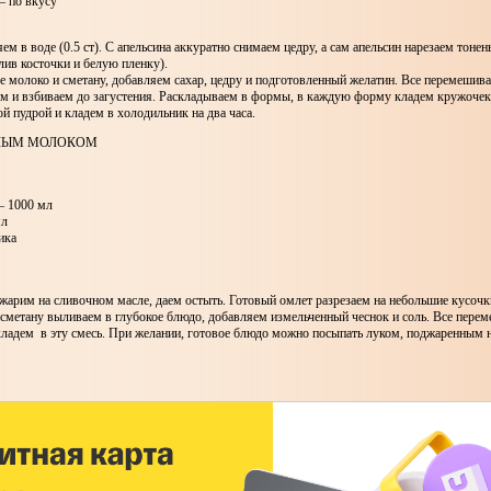
— по вкусу
ем в воде (0.5 ст). С апельсина аккуратно снимаем цедру, а сам апельсин нарезаем тоне
ив косточки и белую пленку).
 молоко и сметану, добавляем сахар, цедру и подготовленный желатин. Все перемешив
ом и взбиваем до загустения. Раскладываем в формы, в каждую форму кладем кружочек
й пудрой и кладем в холодильник на два часа.
СЛЫМ МОЛОКОМ
— 1000 мл
мл
ика
жарим на сливочном масле, даем остыть. Готовый омлет разрезаем на небольшие кусочк
сметану выливаем в глубокое блюдо, добавляем измельченный чеснок и соль. Все пере
кладем в эту смесь. При желании, готовое блюдо можно посыпать луком, поджаренным 