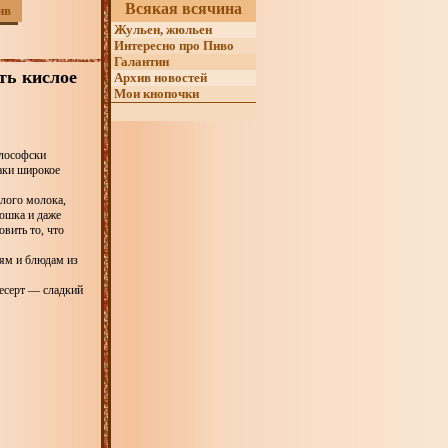
Всякая всячина
ив
Жульен, жюльен
Интересно про Пиво
Галантин
ть кислое
Архив новостей
Мои кнопочки
илософски
аки широкое
лого молока,
рошка и даже
вить то, что
иям и блюдам из
десерт — сладкий