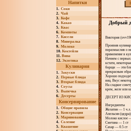
Напитки
1.
Соки
2.
Чай
3.
Кофе
Добрый д
4.
Какао
5.
Квас
6.
Компоты
7.
Кисели
Виктория (ovv19
8.
Минералка
Проявив кулинар
9.
Молоко
поразмыслив о н
10.
Коктейли
применение в ку
11.
Вина
Начнем с первых
12.
Экзотика
кстати, некоторы
Кулинария
борщи — эти блюд
прекрасным обра
1.
Закуски
Хорошо подходит
2.
Первые блюда
яиц. Вкус некото
3.
Вторые блюда
На сладкое совет
4.
Соусы
крем, желе или к
5.
Выпечка
6.
Десерты
ДЕСЕРТ ИЗ К
Консервирование
Ингредиенты
1.
Общие правила
Желатин — 1 ч.л.
2.
Консервация
Апельсин (цедра
3.
Маринование
Молоко кислое 
4.
Соление
Сметана — 1 ст
5.
Квашение
Сахар — 0.5 ст