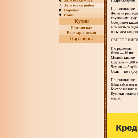
6.
Заготовка мяса
Пудра сахарная 
7.
Заготовка рыбы
Приготовление
8.
Варенье
Желатин растворя
9.
Соки
кружочками (удал
Кухни
Соединяем кислое
в ёмкость со льд
Полтавская
посыпаем сахарно
Вегетарианская
Партнеры
ОМЛЕТ С КИ
Ингредиенты
Яйцо — 10 шт
Молоко кислое 
Сметана — 200 
Чеснок — 3 зубч
Соль — по вкусу
Приготовление
Яйца взбиваем и 
Кислое молоко и 
Кусочки омлета 
масле.