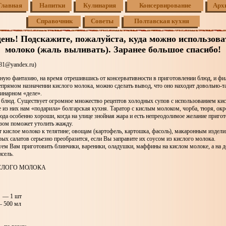
Главная
Напитки
Кулинария
Консервирование
Арх
Справочник
Советы
Полтавская кухня
ень! Подскажите, пожалуйста, куда можно использова
молоко (жаль выливать). Заранее большое спасибо!
81@yandex.ru)
ную фантазию, на время отрешившись от консервативности в приготовлении блюд, и ф
епрямом назначении кислого молока, можно сделать вывод, что оно находит довольно-т
линарном «деле».
 блюд. Существует огромное множество рецептов холодных супов с использованием кис
е из них нам «подарила» болгарская кухня. Таратор с кислым молоком, чорба, тюря, ок
а особенно хороши, когда на улице знойная жара и есть непреодолимое желание пригото
зом поможет утолить жажду.
 кислое молоко к телятине; овощам (картофель, картошка, фасоль), макаронным издел
рых салатов серьезно преобразится, если Вы заправите их соусом из кислого молока.
уем Вам приготовить блинчики, вареники, оладушки, маффины на кислом молоке, а на 
исель.
ИСЛОГО МОЛОКА
) — 1 шт
— 500 мл