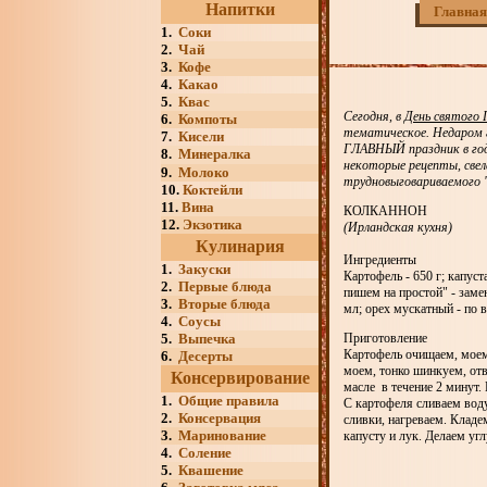
Напитки
Главная
1.
Соки
2.
Чай
3.
Кофе
4.
Какао
5.
Квас
Сегодня, в
День святого
6.
Компоты
тематическое. Недаром 
7.
Кисели
ГЛАВНЫЙ праздник в году
8.
Минералка
некоторые рецепты, свела
9.
Молоко
трудновыговариваемого "К
10.
Коктейли
11.
Вина
КОЛКАННОН
12.
Экзотика
(Ирландская кухня)
Кулинария
Ингредиенты
1.
Закуски
Картофель - 650 г; капуст
2.
Первые блюда
пишем на простой" - замен
3.
Вторые блюда
мл; орех мускатный - по в
4.
Соусы
5.
Выпечка
Приготовление
Картофель очищаем, моем
6.
Десерты
моем, тонко шинкуем, отв
Консервирование
масле в течение 2 минут.
1.
Общие правила
С картофеля сливаем воду
2.
Консервация
сливки, нагреваем. Клад
3.
Маринование
капусту и лук. Делаем уг
4.
Соление
5.
Квашение