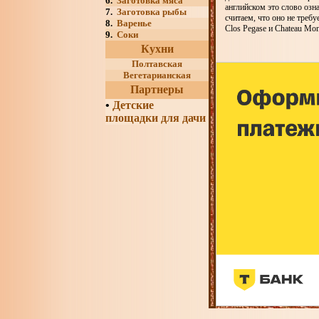
6.
Заготовка мяса
английском это слово оз
7.
Заготовка рыбы
считаем, что оно не треб
8.
Варенье
Clos Pegase и Chateau Mo
9.
Соки
Кухни
Полтавская
Вегетарианская
Партнеры
•
Детские
площадки для дачи