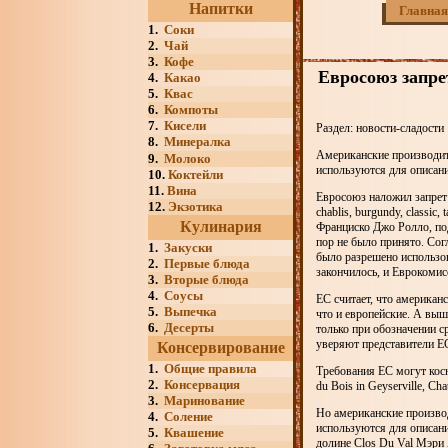
Напитки
Главная
1.
Соки
2.
Чай
3.
Кофе
Евросоюз запре
4.
Какао
5.
Квас
6.
Компоты
7.
Кисели
Раздел: новости-сладости
8.
Минералка
Американские производите
9.
Молоко
используются для описани
10.
Коктейли
11.
Вина
Евросоюз наложил запрет 
12.
Экзотика
chablis, burgundy, classic
Кулинария
Франциско Джо Ролло, под
пор не было принято. Со
1.
Закуски
было разрешено использов
2.
Первые блюда
закончилось, и Еврокомис
3.
Вторые блюда
4.
Соусы
ЕС считает, что американ
5.
Выпечка
что и европейские. А вы
6.
Десерты
только при обозначении с
уверяют представители Е
Консервирование
1.
Общие правила
Требования ЕС могут кос
2.
Консервация
du Bois in Geyserville, C
3.
Маринование
Но американские производ
4.
Соление
используются для описани
5.
Квашение
долине Clos Du Val Мэри 