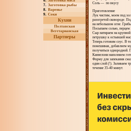
6.
Заготовка мяса
Соль — по вкусу
7.
Заготовка рыбы
8.
Варенье
Приготовление
9.
Соки
Лук чистим, моем под хо
Кухни
разогретой сковороде. П
на небольшом огне. Гриб
Полтавская
Посыпаем солью, перцем 
Вегетарианская
Сыр натираем на крупной
Партнеры
петрушку к остывшей мас
Теперь готовим соус. В т
помешивая, добавляем му
получиться однородной. П
Каннелони наполняем гот
Форму для запекания см
один слой (!). Заливаем 
течение 35-40 минут.