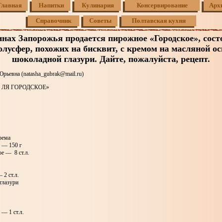
Главная
Напитки
Кулинария
Консервирование
Арх
Справочник
Советы
Полтавская кухня
инах Запорожья продается пирожное «Городское», сост
олусфер, похожих на бисквит, с кремом на масляной ос
шоколадной глазури. Дайте, пожалуйста, рецепт.
рьевна (natasha_gubrak@mail.ru)
 ЛЯ ГОРОДСКОЕ»
рема
 — 150 г
е — 8 ст.л.
 2 ст.л.
глазури
— 1 ст.л.