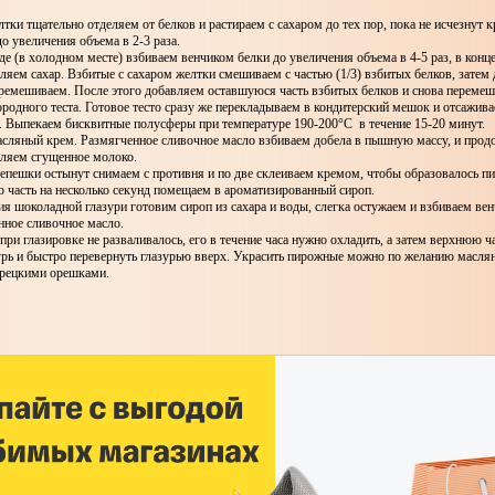
ки тщательно отделяем от белков и растираем с сахаром до тех пор, пока не исчезнут к
о увеличения объема в 2-3 раза.
де (в холодном месте) взбиваем венчиком белки до увеличения объема в 4-5 раз, в конц
ляем сахар. Взбитые с сахаром желтки смешиваем с частью (1/3) взбитых белков, затем
перемешиваем. После этого добавляем оставшуюся часть взбитых белков и снова переме
родного теста. Готовое тесто сразу же перекладываем в кондитерский мешок и отсажива
. Выпекаем бисквитные полусферы при температуре 190-200°С в течение 15-20 минут.
асляный крем. Размягченное сливочное масло взбиваем добела в пышную массу, и продо
вляем сгущенное молоко.
лепешки остынут снимаем с противня и по две склеиваем кремом, чтобы образовалось п
 часть на несколько секунд помещаем в ароматизированный сироп.
я шоколадной глазури готовим сироп из сахара и воды, слегка остужаем и взбиваем ве
нное сливочное масло.
ри глазировке не разваливалось, его в течение часа нужно охладить, а затем верхнюю ч
урь и быстро перевернуть глазурью вверх. Украсить пирожные можно по желанию масл
рецкими орешками.