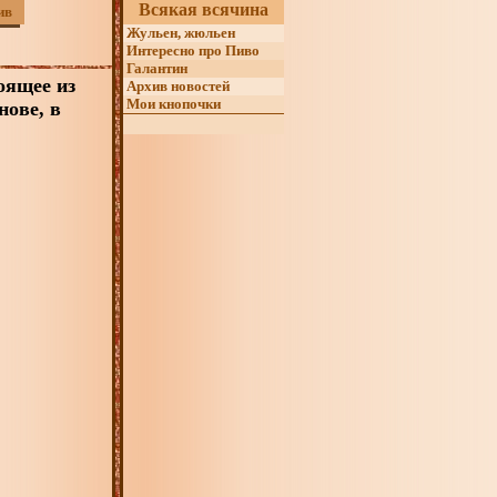
Всякая всячина
ив
Жульен, жюльен
Интересно про Пиво
Галантин
оящее из
Архив новостей
Мои кнопочки
нове, в