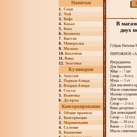
Напитки
1.
Соки
2.
Чай
3.
Кофе
В магаз
4.
Какао
5.
Квас
двух п
6.
Компоты
7.
Кисели
8.
Минералка
Губрак Наталья Ю
9.
Молоко
10.
Коктейли
ПИРОЖНОЕ «А
11.
Вина
Ингредиенты
12.
Экзотика
Для бисквита
Кулинария
Яйцо — 7 шт
1.
Закуски
Сахар — 6 ст.л.
2.
Первые блюда
Мука — 1 ст
Для масляного к
3.
Вторые блюда
Масло сливочное
4.
Соусы
Молоко сгущенно
5.
Выпечка
Для сиропа
6.
Десерты
Сахар — 2 ст.л.
Консервирование
Вино десертное —
1.
Общие правила
Для шоколадной 
Сахар — 12 ст.л.
2.
Консервация
Вода — 10 ст.л.
3.
Маринование
Какао — 2 ст.л.
4.
Соление
Масло сливочное 
5.
Квашение