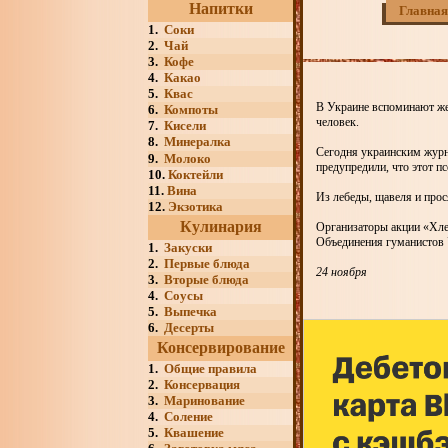
Напитки
Главная
1.
Соки
2.
Чай
3.
Кофе
4.
Какао
5.
Квас
В Украине вспоминают жер
6.
Компоты
человек.
7.
Кисели
8.
Минералка
Сегодня украинским журна
9.
Молоко
предупредили, что этот п
10.
Коктейли
11.
Вина
Из лебеды, щавеля и прос
12.
Экзотика
Кулинария
Организаторы акции «Хле
Объединения гуманистов 
1.
Закуски
2.
Первые блюда
24 ноября
3.
Вторые блюда
4.
Соусы
5.
Выпечка
6.
Десерты
Консервирование
1.
Общие правила
2.
Консервация
3.
Маринование
4.
Соление
5.
Квашение