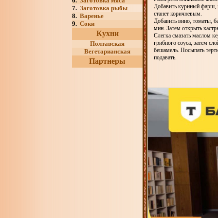
6.
Заготовка мяса
Добавить куриный фарш, 
7.
Заготовка рыбы
станет коричневым.
8.
Варенье
Добавить вино, томаты, б
9.
Соки
мин. Затем открыть кастр
Кухни
Слегка смазать маслом к
грибного соуса, затем сл
Полтавская
бешамель. Посыпать терты
Вегетарианская
подавать.
Партнеры