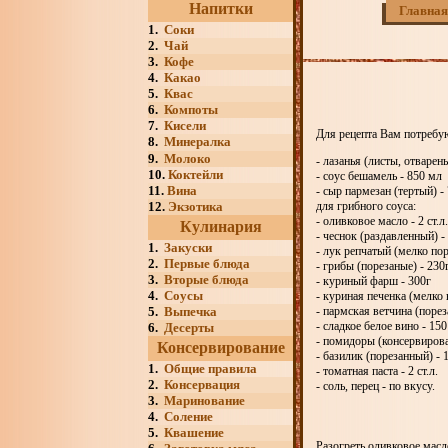
Напитки
Главная
1.
Соки
2.
Чай
3.
Кофе
4.
Какао
5.
Квас
6.
Компоты
7.
Кисели
Для рецепта Вам потребу
8.
Минералка
9.
Молоко
- лазанья (листы, отварены
10.
Коктейли
- соус бешамель - 850 мл
11.
Вина
- сыр пармезан (тертый) -
12.
Экзотика
для грибного соуса:
- оливковое масло - 2 ст.л.
Кулинария
- чеснок (раздавленный) -
1.
Закуски
- лук репчатый (мелко пор
2.
Первые блюда
- грибы (порезаные) - 230
3.
Вторые блюда
- куриный фарш - 300г
4.
Соусы
- куриная печенка (мелко 
5.
Выпечка
- пармская ветчина (порез
- сладкое белое вино - 15
6.
Десерты
- помидоры (консервирова
Консервирование
- базилик (порезанный) - 1
1.
Общие правила
- томатная паста - 2 ст.л.
2.
Консервация
- соль, перец - по вкусу.
3.
Маринование
4.
Соление
5.
Квашение
Разогреть оливковое масл