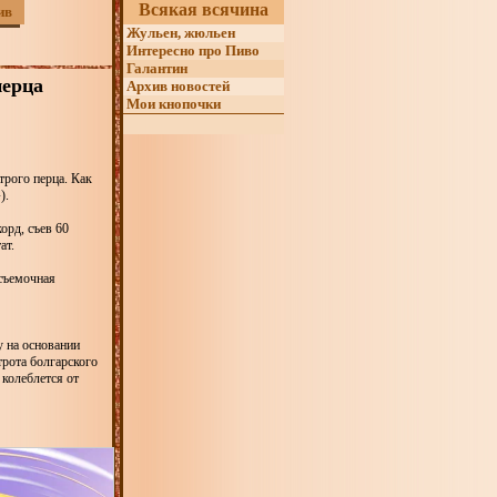
Всякая всячина
ив
Жульен, жюльен
Интересно про Пиво
Галантин
перца
Архив новостей
Мои кнопочки
трого перца. Как
).
орд, съев 60
ат.
 съемочная
у на основании
трота болгарского
 колеблется от