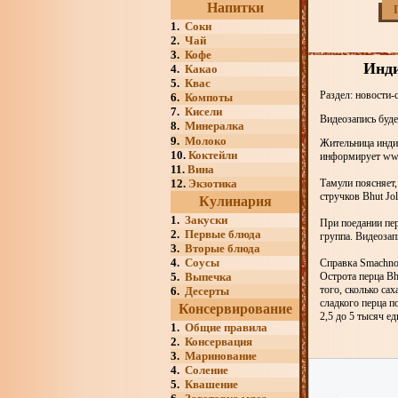
Напитки
1.
Соки
2.
Чай
3.
Кофе
Инди
4.
Какао
5.
Квас
Раздел: новости-
6.
Компоты
7.
Кисели
Видеозапись буде
8.
Минералка
9.
Молоко
Жительница инди
10.
Коктейли
информирует www.
11.
Вина
12.
Экзотика
Тамули поясняет,
стручков Bhut Jo
Кулинария
1.
Закуски
При поедании пе
2.
Первые блюда
группа. Видеозап
3.
Вторые блюда
4.
Соусы
Справка Smachno
5.
Выпечка
Острота перца Bh
того, сколько са
6.
Десерты
сладкого перца п
Консервирование
2,5 до 5 тысяч е
1.
Общие правила
2.
Консервация
3.
Маринование
4.
Соление
5.
Квашение