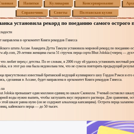
Главная
Напитки
Кулинария
Консервирование
Арх
Справочник
Советы
Полтавская кухня
анка установила рекорд по поеданию самого острого 
сладости
т направлена в оргкомитет Книги рекордов Гинесса
йского штата Ассам Анандита Дутта Тамули установила мировой рекорд по поеданию ос
afp.com, 29-летняя женщина съела 51 стручок перца сорта Bhut Jolokia («перец — дух»
 что любит перец с детства. По ее словам, в 2006 году ей удалось установить местный рек
lokia, и в этот раз она была недовольна тем, что не сумела повторить предыдущий результ
рца присутствовал известный британский ведущий кулинарного шоу Гордон Рэмси и его
ись, сделанная в Ассаме, будет направлена в оргкомитет Книги рекордов Гинесса.
.ua
ut Jolokia превышает один миллион единиц по шкале Сковилла. Ученый составлял шкал
харной воды нужно выпить, чтобы заглушить вкус перцового раствора. Для сравнения, ос
о этой шкале равна нулю (он не содержит алкалоида капсаицина). Острота перца халапено
диниц, кайенского перца — до 50 тысяч.