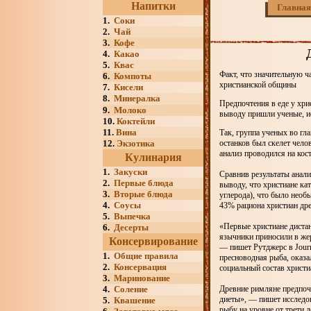
Напитки
Главная
1.
Соки
2.
Чай
3.
Кофе
4.
Какао
5.
Квас
Факт, что значительную ч
6.
Компоты
христианской общины
7.
Кисели
8.
Минералка
Предпочтения в еде у хри
9.
Молоко
выводу пришли ученые, ис
10.
Коктейли
11.
Вина
Так, группа ученых во гл
12.
Экзотика
останков был скелет чело
анализ проводился на кост
Кулинария
1.
Закуски
Сравнив результаты анали
2.
Первые блюда
выводу, что христиане ка
3.
Вторые блюда
углерода), что было необ
4.
Соусы
43% рациона христиан др
5.
Выпечка
«Первые христиане дистан
6.
Десерты
язычники приносили в жер
Консервирование
— пишет Рутджерс в Journa
1.
Общие правила
пресноводная рыба, оказа
2.
Консервация
социальный состав христ
3.
Маринование
4.
Соление
Древние римляне предпоч
диеты», — пишет исследов
5.
Квашение
рыбу на уровне от трети 