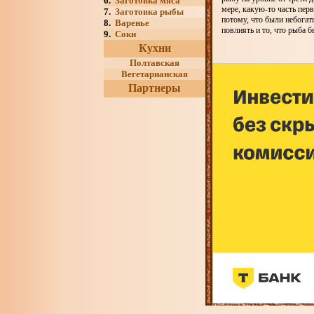
6.
Заготовка мяса
мере, какую-то часть пер
7.
Заготовка рыбы
потому, что были небогат
8.
Варенье
повлиять и то, что рыба 
9.
Соки
Кухни
Полтавская
Вегетарианская
Партнеры