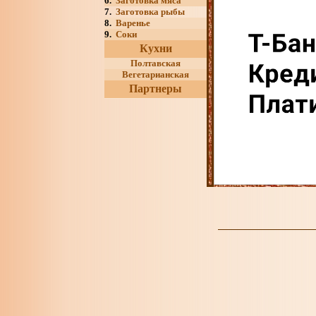
6.
Заготовка мяса
7.
Заготовка рыбы
8.
Варенье
9.
Соки
Кухни
Полтавская
Вегетарианская
Партнеры