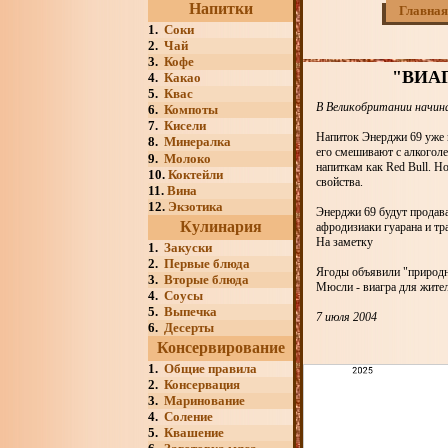
Напитки
Главная
1.
Соки
2.
Чай
3.
Кофе
"ВИА
4.
Какао
5.
Квас
В Великобритании начин
6.
Компоты
7.
Кисели
Напиток Энерджи 69 уже 
8.
Минералка
его смешивают с алкоголе
9.
Молоко
напиткам как Red Bull. 
10.
Коктейли
свойства.
11.
Вина
12.
Экзотика
Энерджи 69 будут продава
Кулинария
афродизиаки гуарана и т
На заметку
1.
Закуски
2.
Первые блюда
Ягоды объявили "природн
3.
Вторые блюда
Мюсли - виагра для жите
4.
Соусы
5.
Выпечка
7 июля 2004
6.
Десерты
Консервирование
1.
Общие правила
2.
Консервация
3.
Маринование
4.
Соление
5.
Квашение