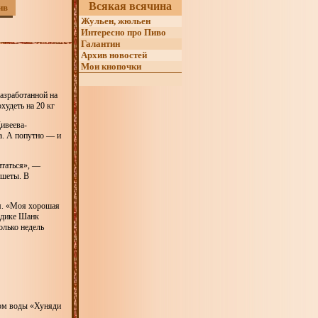
Всякая всячина
ив
Жульен, жюльен
Интересно про Пиво
Галантин
Архив новостей
Мои кнопочки
азработанной на
худеть на 20 кг
ивеева-
а. А попутно — и
итаться», —
ршеты. В
м. «Моя хорошая
одике Шанк
олько недель
аном воды «Хуняди