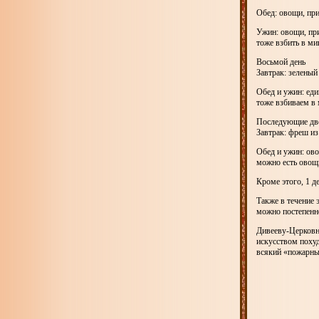
Обед: овощи, при
Ужин: овощи, при
тоже взбить в ми
Восьмой день
Завтрак: зеленый
Обед и ужин: ед
тоже взбиваем в 
Последующие две
Завтрак: фреш и
Обед и ужин: ово
можно есть овощ
Кроме этого, 1 д
Также в течение 
можно постепенн
Дивееву-Церковно
искусством похуд
всякий «пожарны