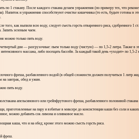
ть по 1 стакану. После каждого стакана делаем упражнения (по примеру тех, что реком
. Напиток и упражнения способствуют очистке кишечника (то есть, будьте готовы в эт
.
сле того, как выпили всю воду, следует съесть горсть отваренного риса, сдобренного 1 ст
. Запить зеленым чаем.
дня можно только пить воду.
 четвертый дни — разгрузочные: пьем только воду (чистую) — по 1,5-2 литра. Также в э
 интенсивного массажа, либо посещать бассейн. За каждый такой день «уходит» по 1,5-2 к
лочного фреша, разбавленного водой (в общей сложности должен получиться 1 литр жид
м на завтрак, обед и ужин.
жно пить воду.
полстакана апельсинового или грейпфрутового фреша, разбавленного половиной стакана
и, приготовленные на пару и взбитые в миксере до консистенции каши без соли и каки
нное, можно добавить сок лимона и оливковое масло.
вощная каша, что и на обед; кроме этого можно съесть горсть риса.
ый фреш.