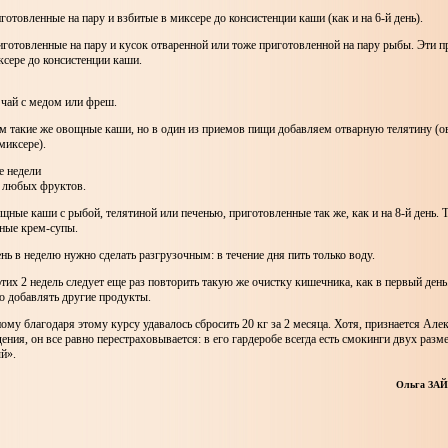
готовленные на пару и взбитые в миксере до консистенции каши (как и на 6-й день).
готовленные на пару и кусок отваренной или тоже приготовленной на пару рыбы. Эти п
ксере до консистенции каши.
 чай с медом или фреш.
им такие же овощные каши, но в один из приемов пищи добавляем отварную телятину (
миксере).
 недели
з любых фруктов.
щные каши с рыбой, телятиной или печенью, приготовленные так же, как и на 8-й день. 
ные крем-супы.
ень в неделю нужно сделать разгрузочным: в течение дня пить только воду.
этих 2 недель следует еще раз повторить такую же очистку кишечника, как в первый день
о добавлять другие продукты.
му благодаря этому курсу удавалось сбросить 20 кг за 2 месяца. Хотя, признается Алек
ения, он все равно перестраховывается: в его гардеробе всегда есть смокинги двух разм
й».
Ольга ЗАЙ