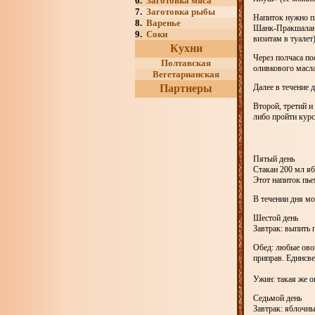
6.
Заготовка мяса
7.
Заготовка рыбы
Напиток нужно пи
8.
Варенье
Шанк-Пракшалана)
9.
Соки
визитам в туалет)
Кухни
Через полчаса по
Полтавская
оливкового масла
Вегетарианская
Партнеры
Далее в течение 
Второй, третий и
либо пройти курс
Пятый день
Стакан 200 мл яб
Этот напиток пье
В течении дня мо
Шестой день
Завтрак: выпить 
Обед: любые овощ
приправ. Единсве
Ужин: такая же о
Седьмой день
Завтрак: яблочн