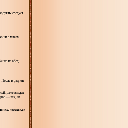
родукты следует
овощи с мясом
Также на обед
. После в рацион
сей, даже владея
еров — так, на
ЦЕВА, Smachno.ua