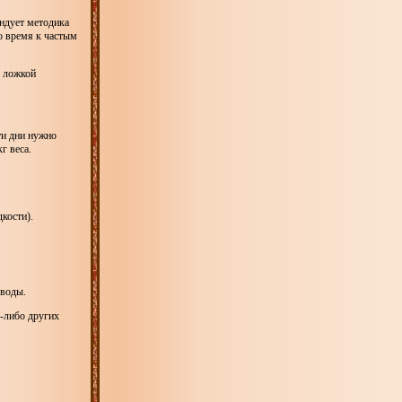
ендует методика
о время к частым
. ложкой
ти дни нужно
г веса.
кости).
 воды.
х-либо других