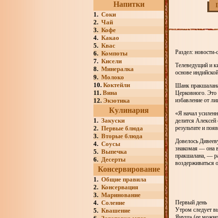
Напитки
1.
Соки
2.
Чай
3.
Кофе
4.
Какао
5.
Квас
Раздел: новости-
6.
Компоты
7.
Кисели
Телеведущий и к
8.
Минералка
основе индийской
9.
Молоко
10.
Коктейли
Шанк пракшалана 
11.
Вина
Церковного. Это 
12.
Экзотика
избавление от ли
Кулинария
«Я начал усиленн
1.
Закуски
делится Алексей 
2.
Первые блюда
результате и по
3.
Вторые блюда
Довелось Дивеев
4.
Соусы
знакомая — она 
5.
Выпечка
пракшалана, — ра
6.
Десерты
воздерживаться 
Консервирование
1.
Общие правила
2.
Консервация
3.
Маринование
4.
Соление
Первый день
Утром следует вы
5.
Квашение
Януш» (ее можно 