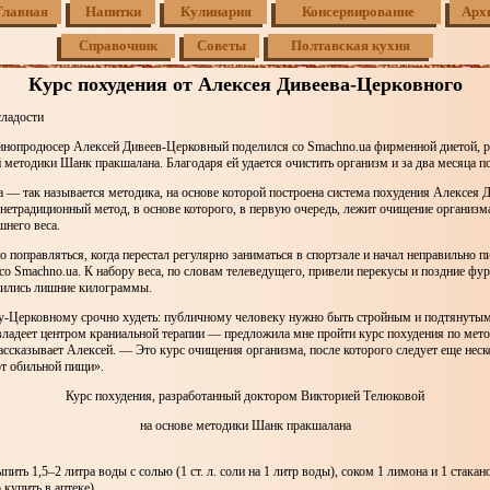
Главная
Напитки
Кулинария
Консервирование
Арх
Справочник
Советы
Полтавская кухня
Курс похудения от Алексея Дивеева-Церковного
сладости
инопродюсер Алексей Дивеев-Церковный поделился со Smachno.ua фирменной диетой, р
 методики Шанк пракшалана. Благодаря ей удается очистить организм и за два месяца по
— так называется методика, на основе которой построена система похудения Алексея Д
нетрадиционный метод, в основе которого, в первую очередь, лежит очищение организм
шнего веса.
о поправляться, когда перестал регулярно заниматься в спортзале и начал неправильно п
со Smachno.ua. К набору веса, по словам телеведущего, привели перекусы и поздние фу
явились лишние килограммы.
у-Церковному срочно худеть: публичному человеку нужно быть стройным и подтянуты
владеет центром краниальной терапии — предложила мне пройти курс похудения по мет
ссказывает Алексей. — Это курс очищения организма, после которого следует еще неск
от обильной пищи».
Курс похудения, разработанный доктором Викторией Телюковой
на основе методики Шанк пракшалана
пить 1,5–2 литра воды с солью (1 ст. л. соли на 1 литр воды), соком 1 лимона и 1 стак
купить в аптеке).