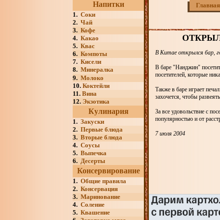
Напитки
Главная
1.
Соки
2.
Чай
3.
Кофе
ОТКРЫЛ
4.
Какао
5.
Квас
В Китае открылся бар, г
6.
Компоты
7.
Кисели
В баре "Нанджин" посетит
8.
Минералка
посетителей, которые ника
9.
Молоко
10.
Коктейли
Также в баре играет печа
11.
Вина
захочется, чтобы развеят
12.
Экзотика
Кулинария
За все удовольствие с пос
популярностью и от расст
1.
Закуски
2.
Первые блюда
7 июля 2004
3.
Вторые блюда
4.
Соусы
5.
Выпечка
6.
Десерты
Консервирование
1.
Общие правила
2.
Консервация
3.
Маринование
4.
Соление
5.
Квашение