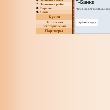
6.
Заготовка мяса
7.
Заготовка рыбы
8.
Варенье
9.
Соки
Кухни
Полтавская
Вегетарианская
Партнеры