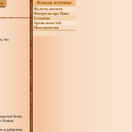
Всякая всячина
ив
Жульен, жюльен
Интересно про Пиво
Галантин
Архив новостей
Мои кнопочки
ь, что
 вкрутую белок
с белком,
ее и добавляем