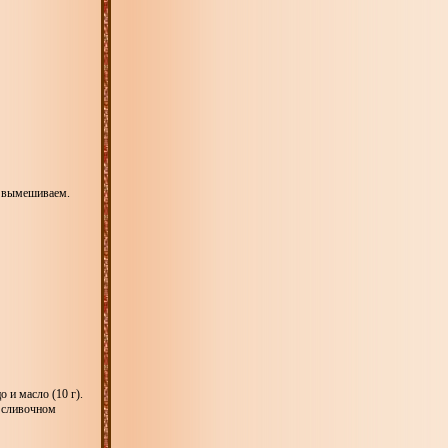
о вымешиваем.
 и масло (10 г).
а сливочном