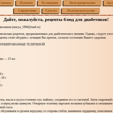
Главная
Напитки
Кулинария
Консервирование
Арх
Справочник
Советы
Полтавская кухня
Дайте, пожалуйста, рецепты блюд для диабетиков!
олаевна (macya_1994@mail.ru)
есколько рецептов, предназначенных для диабетического питания. Однако, следует учест
епты стоит обсудить с лечащим Вас врачом, согласно состоянию Вашего здоровья.
ФАРШИРОВАННЫЕ ТЕЛЯТИНОЙ
ное — 15 мл
0 г
 10 г
г
 г
ка, масла и уксуса готовим соус майонез, соединяем его со сметаной. Затем сваренный
к и перец мелко шинкуем. Отварную телятину нарезаем мелкими кубиками и смешиваем 
ной соуса.
обсушиваем и срезаем верхушку со стороны стебля, вынимаем сердцевину, измельчаем 