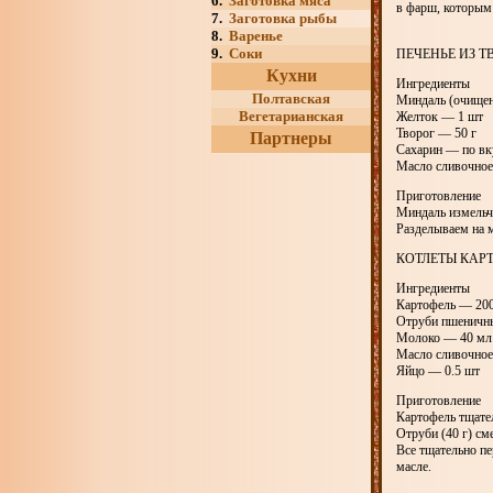
6.
Заготовка мяса
в фарш, которым
7.
Заготовка рыбы
8.
Варенье
9.
Соки
ПЕЧЕНЬЕ ИЗ 
Кухни
Ингредиенты
Полтавская
Миндаль (очищен
Вегетарианская
Желток — 1 шт
Творог — 50 г
Партнеры
Сахарин — по вк
Масло сливочное
Приготовление
Миндаль измельч
Разделываем на 
КОТЛЕТЫ КАР
Ингредиенты
Картофель — 200
Отруби пшеничн
Молоко — 40 мл
Масло сливочное
Яйцо — 0.5 шт
Приготовление
Картофель тщател
Отруби (40 г) см
Все тщательно п
масле.