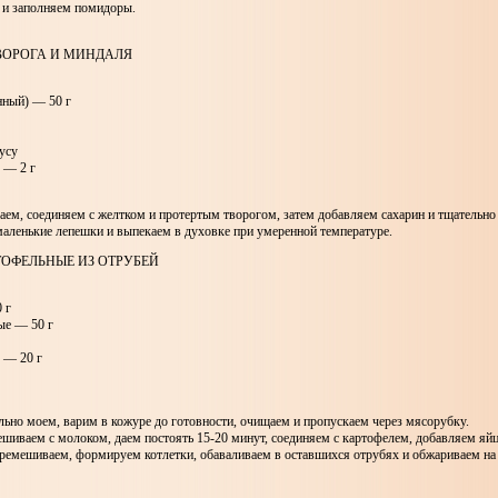
 и заполняем помидоры.
ТВОРОГА И МИНДАЛЯ
ный) — 50 г
усу
 — 2 г
аем, соединяем с желтком и протертым творогом, затем добавляем сахарин и тщательн
маленькие лепешки и выпекаем в духовке при умеренной температуре.
ТОФЕЛЬНЫЕ ИЗ ОТРУБЕЙ
 г
ые — 50 г
 — 20 г
ьно моем, варим в кожуре до готовности, очищаем и пропускаем через мясорубку.
ешиваем с молоком, даем постоять 15-20 минут, соединяем с картофелем, добавляем яйцо
еремешиваем, формируем котлетки, обаваливаем в оставшихся отрубях и обжариваем н