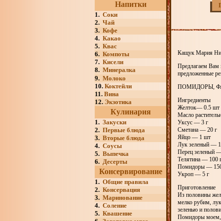
Напитки
1.
Соки
2.
Чай
3.
Кофе
4.
Какао
5.
Квас
Кащук Мария Ник
6.
Компоты
7.
Кисели
Предлагаем Вам н
8.
Минералка
предложенные рец
9.
Молоко
10.
Коктейли
ПОМИДОРЫ, 
11.
Вина
Ингредиенты
12.
Экзотика
Желток— 0.5 шт
Кулинария
Масло раститель
1.
Закуски
Уксус — 3 г
2.
Первые блюда
Сметана — 20 г
Яйцо — 1 шт
3.
Вторые блюда
Лук зеленый — 1
4.
Соусы
Перец зеленый —
5.
Выпечка
Телятина — 100 
6.
Десерты
Помидоры — 150
Консервирование
Укроп — 5 г
1.
Общие правила
Приготовление
2.
Консервация
Из половины желт
3.
Маринование
мелко рубим, лу
4.
Соление
зеленью и полови
5.
Квашение
Помидоры моем, 