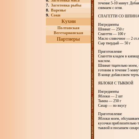
6.
Заготовка мяса
течение 5-10 минут. Доба
7.
Заготовка рыбы
снимаем с огня.
8.
Варенье
9.
Соки
СПАГЕТТИ СО ШПИН
Кухни
Ингредиенты
Полтавская
Шпинат — 250 г
Вегетарианская
Спагетти — 100 г
Партнеры
Масло сливочное — 2 ст.л
Сыр твердый — 50 г
Приготовление
Спагетти кладем в кипящ
маслом.
Шпинат тщательно моем, 
готовим в течение 5 минут
В конце добавлляем терты
ЯБЛОКИ С ТЫКВОЙ
Ингредиенты
Яблоки — 2 шт
Тыква — 250 г
Сахар — по вкусу
Приготовление
Яблоки моем, обсушиваем
кусочки приблизительно т
тыквой и посыпаем сахар