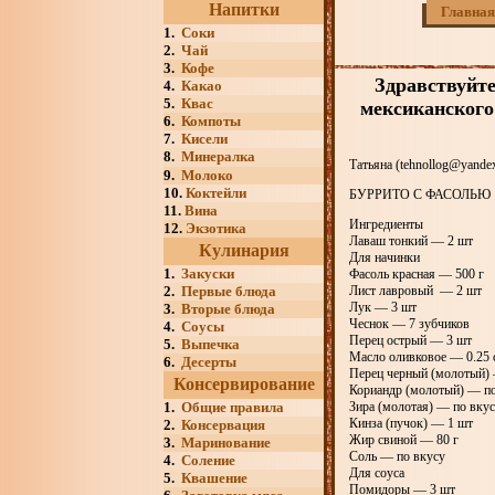
Напитки
Главная
1.
Соки
2.
Чай
3.
Кофе
Здравствуйте
4.
Какао
5.
Квас
мексиканского
6.
Компоты
7.
Кисели
8.
Минералка
Татьяна (tehnollog@yandex
9.
Молоко
10.
Коктейли
БУРРИТО С ФАСОЛЬЮ
11.
Вина
Ингредиенты
12.
Экзотика
Лаваш тонкий — 2 шт
Кулинария
Для начинки
1.
Закуски
Фасоль красная — 500 г
2.
Первые блюда
Лист лавровый — 2 шт
Лук — 3 шт
3.
Вторые блюда
Чеснок — 7 зубчиков
4.
Соусы
Перец острый — 3 шт
5.
Выпечка
Масло оливковое — 0.25 
6.
Десерты
Перец черный (молотый) 
Консервирование
Кориандр (молотый) — по
1.
Общие правила
Зира (молотая) — по вку
Кинза (пучок) — 1 шт
2.
Консервация
Жир свиной — 80 г
3.
Маринование
Соль — по вкусу
4.
Соление
Для соуса
5.
Квашение
Помидоры — 3 шт