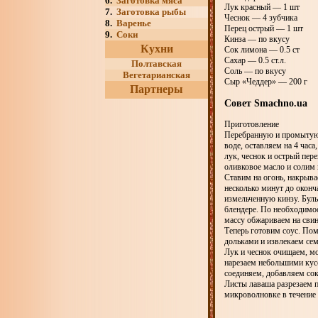
6.
Заготовка мяса
Лук красный — 1 шт
7.
Заготовка рыбы
Чеснок — 4 зубчика
8.
Варенье
Перец острый — 1 шт
9.
Соки
Кинза — по вкусу
Кухни
Сок лимона — 0.5 ст
Сахар — 0.5 ст.л.
Полтавская
Соль — по вкусу
Вегетарианская
Сыр «Чеддер» — 200 г
Партнеры
Совет Smachno.ua
Приготовление
Перебранную и промытую 
воде, оставляем на 4 час
лук, чеснок и острый пере
оливковое масло и солим 
Ставим на огонь, накрыва
несколько минут до оконч
измельченную кинзу. Буль
блендере. По необходимо
массу обжариваем на сви
Теперь готовим соус. Пом
дольками и извлекаем сем
Лук и чеснок очищаем, м
нарезаем небольшими кус
соединяем, добавляем сок
Листы лаваша разрезаем 
микроволновке в течение 