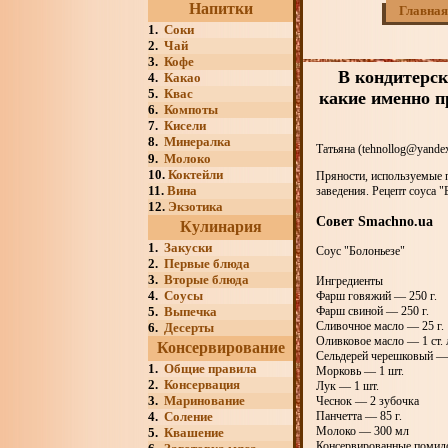
Напитки
Главная
1.
Соки
2.
Чай
3.
Кофе
В кондитерск
4.
Какао
5.
Квас
какие именно п
6.
Компоты
7.
Кисели
8.
Минералка
Татьяна (tehnollog@yandex
9.
Молоко
10.
Коктейли
Пряности, используемые 
11.
Вина
заведения. Рецепт соуса 
12.
Экзотика
Совет Smachno.ua
Кулинария
1.
Закуски
Соус "Болоньезе"
2.
Первые блюда
3.
Вторые блюда
Ингредиенты
4.
Соусы
Фарш говяжий — 250 г.
5.
Выпечка
Фарш свиной — 250 г.
Сливочное масло — 25 г.
6.
Десерты
Оливковое масло — 1 ст. 
Консервирование
Сельдерей черешковый — 
1.
Общие правила
Морковь — 1 шт.
2.
Консервация
Лук — 1 шт.
3.
Маринование
Чеснок — 2 зубочка
4.
Соление
Панчетта — 85 г.
Молоко — 300 мл
5.
Квашение
Консервированные помид