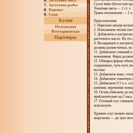
6.
Заготовка мяса
Сухое вино (белое или кр
7.
Заготовка рыбы
Томатная паста — 2 ст. л.
8.
Варенье
Травы итальянские — 2 ч.
9.
Соки
Кухни
Приготовление
1. Нарезаем овощи мелким
Полтавская
2. Измельчаем чеснок (м
Вегетарианская
3. Добавляем в кастрюлю 
Партнеры
растопится масло. На это
4. Вкладываем в кастрюл
должны размягчиться, но 
11. Добавляем говяжий и
помешивая. Фарш должен о
12. Обжарка фарша обычн
содержимое, чуть-чуть ув
молоко.
13. Добавляем вино, гото
14. Добавляем томатную 
15. Добавляем 0.5 ч.л. с
кипения, переминая поми
16. Огонь убавляем до м
приблизительно на 2 часа
17. Готовый соус снимаем
используем.
Хранить соус можно около
морозилке — до трех мес