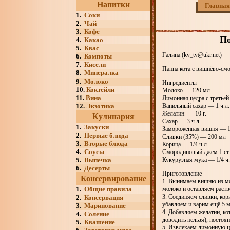
Напитки
Главная
1.
Соки
2.
Чай
3.
Кофе
По
4.
Какао
5.
Квас
Галина (kv_tv@ukr.net)
6.
Компоты
7.
Кисели
Панна кота с вишнёво-с
8.
Минералка
9.
Молоко
Ингредиенты
10.
Коктейли
Молоко — 120 мл
11.
Вина
Лимонная цедра с третьей
12.
Экзотика
Ванильный сахар — 1 ч.л.
Желатин — 10 г.
Кулинария
Сахар — 3 ч.л.
1.
Закуски
Замороженная вишня — 1
2.
Первые блюда
Сливки (35%) — 200 мл
3.
Вторые блюда
Корица — 1/4 ч.л.
4.
Соусы
Смородиновый джем 1 ст.
5.
Выпечка
Кукурузная мука — 1/4 ч.
6.
Десерты
Приготовление
Консервирование
1. Вынимаем вишню из мо
1.
Общие правила
молоко и оставляем раств
3. Соединяем сливки, кори
2.
Консервация
убавляем и варим ещё 5 
3.
Маринование
4. Добавляем желатин, ко
4.
Соление
доводить нельзя), постоя
5.
Квашение
5. Извлекаем лимонную ц