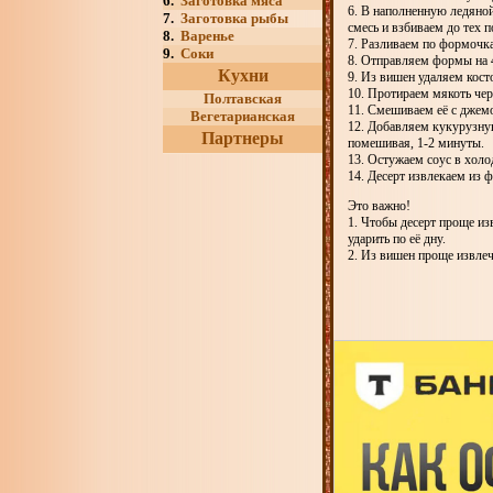
6.
Заготовка мяса
6. В наполненную ледяно
7.
Заготовка рыбы
смесь и взбиваем до тех п
8.
Варенье
7. Разливаем по формочк
9.
Соки
8. Отправляем формы на 4
Кухни
9. Из вишен удаляем кост
10. Протираем мякоть чер
Полтавская
11. Смешиваем её с джем
Вегетарианская
12. Добавляем кукурузну
Партнеры
помешивая, 1-2 минуты.
13. Остужаем соус в холо
14. Десерт извлекаем из 
Это важно!
1. Чтобы десерт проще из
ударить по её дну.
2. Из вишен проще извлечь