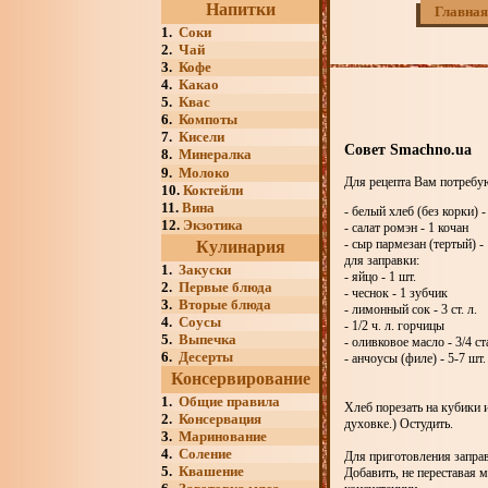
Напитки
Главная
1.
Соки
2.
Чай
3.
Кофе
4.
Какао
5.
Квас
6.
Компоты
7.
Кисели
Совет Smachno.ua
8.
Минералка
9.
Молоко
Для рецепта Вам потребу
10.
Коктейли
11.
Вина
- белый хлеб (без корки) -
12.
Экзотика
- салат ромэн - 1 кочан
- сыр пармезан (тертый) - 
Кулинария
для заправки:
1.
Закуски
- яйцо - 1 шт.
2.
Первые блюда
- чеснок - 1 зубчик
3.
Вторые блюда
- лимонный сок - 3 ст. л.
4.
Соусы
- 1/2 ч. л. горчицы
5.
Выпечка
- оливковое масло - 3/4 ст
6.
Десерты
- анчоусы (филе) - 5-7 шт.
Консервирование
1.
Общие правила
Хлеб порезать на кубики 
2.
Консервация
духовке.) Остудить.
3.
Маринование
4.
Соление
Для приготовления заправ
5.
Квашение
Добавить, не переставая 