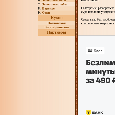
6.
Заготовка мяса
консистенции.
7.
Заготовка рыбы
Салат ромэн разобрать на
8.
Варенье
сыра и половину заправк
9.
Соки
Кухни
Caesar salad был изобрет
Полтавская
классическим американск
Вегетарианская
Партнеры