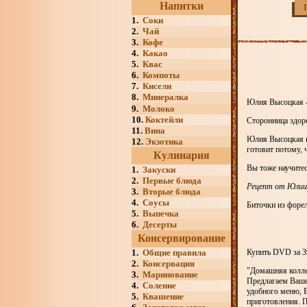
Напитки
1.
Соки
2.
Чай
3.
Кофе
4.
Какао
5.
Квас
6.
Компоты
7.
Кисели
8.
Минералка
Юлия Высоцкая - 
9.
Молоко
10.
Коктейли
Сторонница здоро
11.
Вина
Юлия Высоцкая го
12.
Экзотика
готовит потому, 
Кулинария
Вы тоже научитес
1.
Закуски
2.
Первые блюда
Рецепт от Юлии
3.
Вторые блюда
4.
Соусы
Биточки из форе
5.
Выпечка
6.
Десерты
Консервирование
1.
Общие правила
Купить DVD за 3
2.
Консервация
"Домашняя колле
3.
Маринование
Предлагаем Ваше
4.
Соление
удобного меню, В
5.
Квашение
приготовления. 