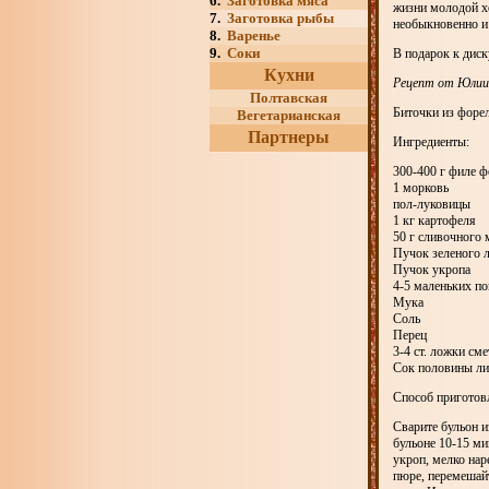
6.
Заготовка мяса
жизни молодой х
7.
Заготовка рыбы
необыкновенно и 
8.
Варенье
9.
Соки
В подарок к диск
Кухни
Рецепт от Юлии
Полтавская
Биточки из форе
Вегетарианская
Партнеры
Ингредиенты:
300-400 г филе 
1 морковь
пол-луковицы
1 кг картофеля
50 г сливочного 
Пучок зеленого 
Пучок укропа
4-5 маленьких п
Мука
Соль
Перец
3-4 ст. ложки см
Сок половины л
Способ приготов
Сварите бульон и
бульоне 10-15 ми
укроп, мелко нар
пюре, перемешай