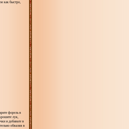
ям как быстро,
арите форель в
окрошите лук,
чки и добавьте в
тельно обваляв в