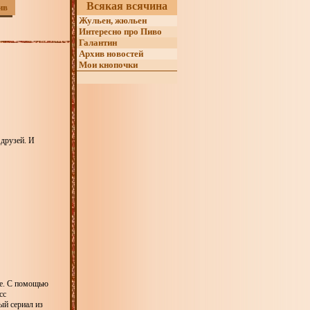
Всякая всячина
ив
Жульен, жюльен
Интересно про Пиво
Галантин
Архив новостей
Мои кнопочки
 друзей. И
ле. С помощью
сс
ый сериал из