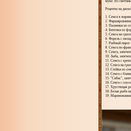
муке. Из сметаны
Рецепты на диске
1. Семга в марин
2. Фаршированна
3. Пальчики из с
4. Биточки из фо
5. Семга на гриле
6. Форель с ово
7. Рыбный пирог
8. Семга по-фран
9. Семга, запече
10. Зыба, запече
11. Семга с хрен
12. Семга на гри
13. Стейки из се
14. Семга с блин
15. "Сибас", зап
16. Семга с соус
17. Хрустящая р
18. Белая рыба н
19. Маринованная