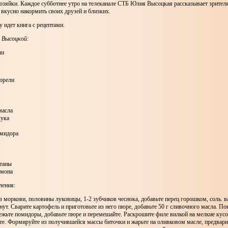
озяйки. Каждое субботнее утро на телеканале СТБ Юлия Высоцкая рассказывает зрител
вкусно накормить своих друзей и близких.
у идет книга с рецептами.
 Высоцкой:
ли
форели
масла
лука
омидора
етаны
имона
ления:
з моркови, половины луковицы, 1-2 зубчиков чеснока, добавьте перец горошком, соль. в
нут. Сварите картофель и приготовьте из него пюре, добавьте 50 г сливочного масла. П
ежьте помидоры, добавьте пюре и перемешайте. Раскрошите филе вилкой на мелкие кусо
те. Формируйте из получившейся массы биточки и жарьте на оливковом масле, предвари