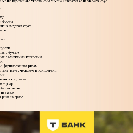
, мелко нарезанного укропа, сока лимона и щепотки соли сделайте соус.
:
аде
я форель
емги в медовом соусе
рели
щами
цузски
нная в бумаге
нная с оливками и каперсами
ом
ле, фаршированная рисом
мги на гриле с чесноком и помидорами
ами
еченный в духовке
ом тартар
ыба по-тайски
а шпажках
 рыба на гриле