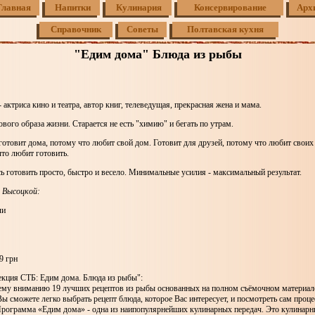
Главная
Напитки
Кулинария
Консервирование
Арх
Справочник
Советы
Полтавская кухня
"Едим дома" Блюда из рыбы
актриса кино и театра, автор книг, телеведущая, прекрасная жена и мама.
вого образа жизни. Старается не есть "химию" и бегать по утрам.
товит дома, потому что любит свой дом. Готовит для друзей, потому что любит своих
что любит готовить.
ь готовить просто, быстро и весело. Минимальные усилия - максимальный результат.
 Высоцкой:
ли
9 грн
кция СТБ: Едим дома. Блюда из рыбы":
му вниманию 19 лучших рецептов из рыбы основанных на полном съёмочном материа
ы сможете легко выбрать рецепт блюда, которое Вас интересует, и посмотреть сам проце
Программа «Едим дома» - одна из наипопулярнейших кулинарных передач. Это кулинарн