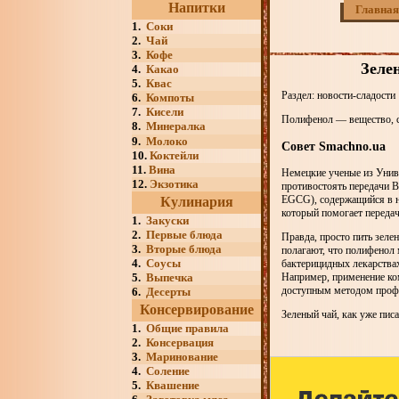
Напитки
Главная
1.
Соки
2.
Чай
3.
Кофе
Зеле
4.
Какао
5.
Квас
Раздел: новости-сладости
6.
Компоты
7.
Кисели
Полифенол — вещество, с
8.
Минералка
9.
Молоко
Совет Smachno.ua
10.
Коктейли
11.
Вина
Немецкие ученые из Униве
12.
Экзотика
противостоять передачи В
EGCG), содержащийся в на
Кулинария
который помогает передач
1.
Закуски
2.
Первые блюда
Правда, просто пить зеле
3.
Вторые блюда
полагают, что полифенол
4.
Соусы
бактерицидных лекарствах
5.
Выпечка
Например, применение ко
доступным методом профи
6.
Десерты
Консервирование
Зеленый чай, как уже пис
1.
Общие правила
2.
Консервация
3.
Маринование
4.
Соление
5.
Квашение