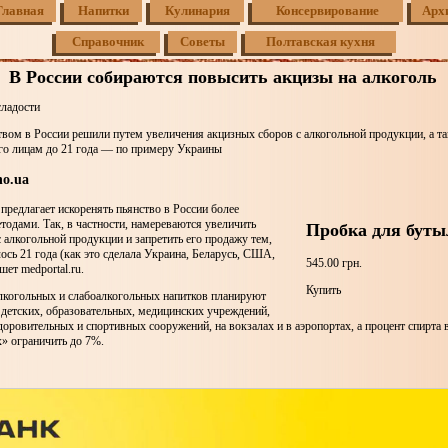
Главная
Напитки
Кулинария
Консервирование
Арх
Справочник
Советы
Полтавская кухня
В России собираются повысить акцизы на алкоголь
сладости
твом в России решили путем увеличения акцизных сборов с алкогольной продукции, а т
го лицам до 21 года — по примеру Украины
o.ua
предлагает искоренять пьянство в России более
одами. Так, в частности, намереваются увеличить
Пробка для буты
 алкогольной продукции и запретить его продажу тем,
ось 21 года (как это сделала Украина, Беларусь, США,
545.00 грн.
шет medportal.ru.
Купить
лкогольных и слабоалкогольных напитков планируют
 детских, образовательных, медицинских учреждений,
оровительных и спортивных сооружений, на вокзалах и в аэропортах, а процент спирта 
ах» ограничить до 7%.