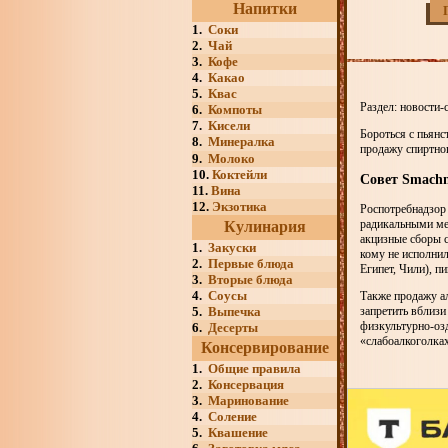
Напитки
1.
Соки
2.
Чай
3.
Кофе
4.
Какао
5.
Квас
Раздел: новости-
6.
Компоты
7.
Кисели
Бороться с пьянс
8.
Минералка
продажу спиртно
9.
Молоко
10.
Коктейли
Совет Smachn
11.
Вина
12.
Экзотика
Роспотребнадзор 
радикальными мет
Кулинария
акцизные сборы с
1.
Закуски
кому не исполнил
2.
Первые блюда
Египет, Чили), пи
3.
Вторые блюда
4.
Соусы
Также продажу а
5.
Выпечка
запретить вблизи
физкультурно-озд
6.
Десерты
«слабоалкоголк
Консервирование
1.
Общие правила
2.
Консервация
3.
Маринование
4.
Соление
5.
Квашение