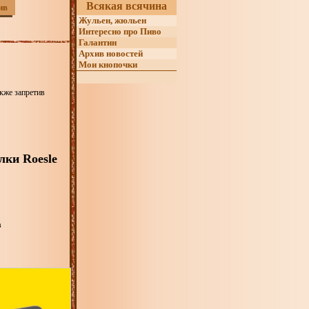
Всякая всячина
ив
Жульен, жюльен
Интересно про Пиво
Галантин
Архив новостей
Мои кнопочки
акже запретив
лки Roesle
в